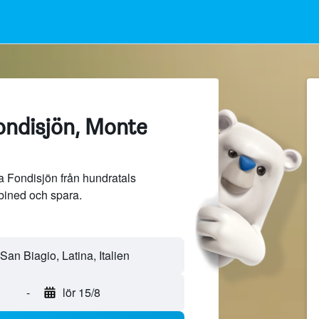
ondisjön, Monte
a Fondisjön från hundratals
bined och spara.
-
lör 15/8