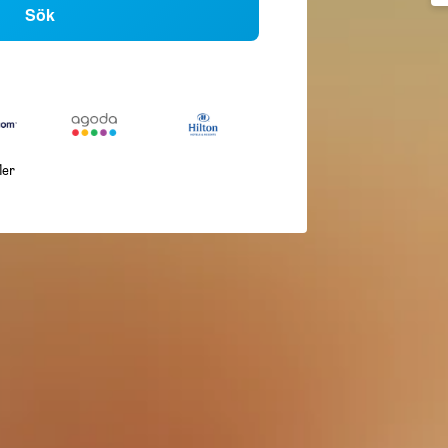
Sök
ler