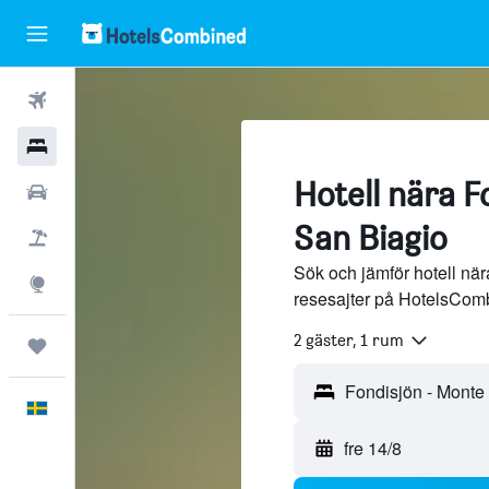
Flyg
Hotell
Hotell nära F
Hyrbilar
San Biagio
Flyg+hotell
Sök och jämför hotell när
Explore
resesajter på HotelsCom
2 gäster, 1 rum
Trips
Svenska
fre 14/8