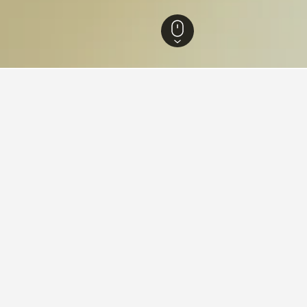
Fondi
196
Fondisjön
att bo i Fondisjön?
isjön som du planerar att besöka för att hitta hotell i närheten.
t, till exempel pris, recensioner och bekvämligheter, och även hi
 i Fondisjön