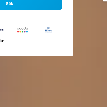
Sök
ler