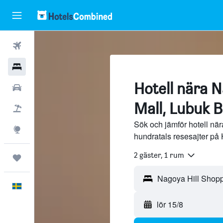
Flyg
Hotell
Hotell nära N
Hyrbilar
Mall, Lubuk B
Flyg+hotell
Sök och jämför hotell nä
Explore
hundratals resesajter på
2 gäster, 1 rum
Trips
Svenska
lör 15/8