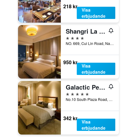
218 kr
Visa
erbjudande
Shangri La Nanchang
4 stjärnor
NO. 669, Cui Lin Road, Nanchang, Kina
950 kr
Visa
erbjudande
Galactic Peace International Hotel
5 stjärnor
No.10 South Plaza Road, Nanchang, Kina
342 kr
Visa
erbjudande