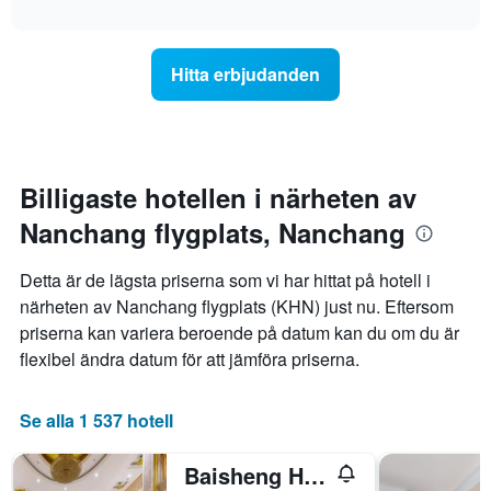
axel
interactive
genomsnittliga
chart
som
rumspriset
visar
för
det
Hitta erbjudanden
varje
genomsnittliga
veckodag.
rumspriset.
Diagrammet
har
1
X-
Billigaste hotellen i närheten av
axel
Nanchang flygplats, Nanchang
som
visar
veckodagarna.
Detta är de lägsta priserna som vi har hittat på hotell i
Diagrammet
närheten av Nanchang flygplats (KHN) just nu. Eftersom
har
priserna kan variera beroende på datum kan du om du är
1
Y-
flexibel ändra datum för att jämföra priserna.
axel
som
visar
Se alla 1 537 hotell
det
genomsnittliga
Baisheng Hotel
rumspriset.