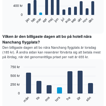
with
12
400 kr
bars.
0
Diagrammet
feb
maj
aug
nov
jan
apr
jul
okt
mar
jun
sep
dec
visar
End
of
det
interactive
genomsnittliga
chart
rumspriset
Vilken är den billigaste dagen att bo på hotell nära
månad
Nanchang flygplats?
för
Den billigaste dagen att bo nära Nanchang flygplats är torsdag
månad.
(185 kr). Å andra sidan kan resenärer förvänta sig att betala mest
Diagrammet
på lördag, när det genomsnittliga priset per natt är 655 kr.
har
1
750 kr
X-
axel
Bar
Chart
500 kr
graphic.
som
chart
with
visar
7
250 kr
månaderna.
bars.
Diagrammet
0
har
Diagrammet
tis
tors
lör
mån
ons
fre
sön
1
visar
End
Y-
of
det