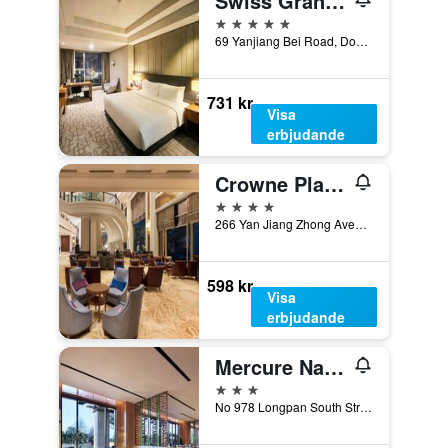
Swiss Grand Nanchang
5 stjärnor
69 Yanjiang Bei Road, Donghu District, Nanchang, Kina
731 kr
Visa
erbjudande
Crowne Plaza Nanchang Riverside By IHG
4 stjärnor
266 Yan Jiang Zhong Avenue, Nanchang, Kina
598 kr
Visa
erbjudande
Mercure Nanchang Sunac
3 stjärnor
No 978 Longpan South Street, Nanchang, Kina