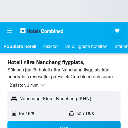
Populära hotell
Insikter
De billigaste hotellen
Ställen
Hotell nära Nanchang flygplats,
Sök och jämför hotell nära Nanchang flygplats från
hundratals resesajter på HotelsCombined och spara.
2 gäster, 1 rum
Nanchang, Kina - Nanchang (KHN)
lör 15/8
-
sön 16/8