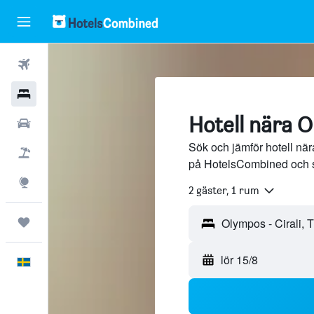
Flyg
Hotell
Hotell nära O
Hyrbilar
Sök och jämför hotell när
Flyg+hotell
på HotelsCombined och 
Explore
2 gäster, 1 rum
Trips
lör 15/8
Svenska