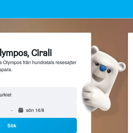
lympos, Cirali
a Olympos från hundratals resesajter
spara.
-
sön 16/8
Sök