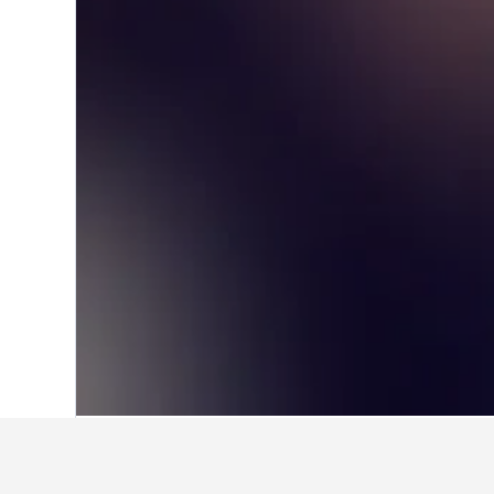
Hem
Turkiet
42 379
Medelhavsregion