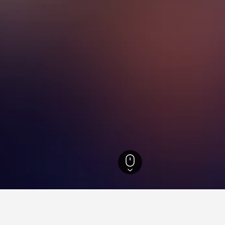
en
9 982
Antalya provins
8 843
Olympos