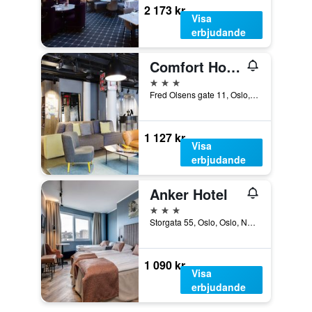
2 173 kr
Visa
erbjudande
Comfort Hotel Xpress Central Station
3 stjärnor
Fred Olsens gate 11, Oslo, Oslo, Norge
1 127 kr
Visa
erbjudande
Anker Hotel
3 stjärnor
Storgata 55, Oslo, Oslo, Norge
1 090 kr
Visa
erbjudande