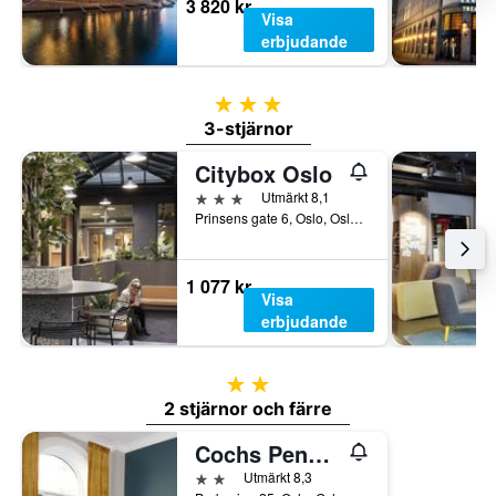
3 820 kr
Visa
erbjudande
3 stjärnor
3-stjärnor
Citybox Oslo
3 stjärnor
Utmärkt 8,1
Prinsens gate 6, Oslo, Oslo, Norge
1 077 kr
Visa
erbjudande
2 stjärnor
2 stjärnor och färre
Cochs Pensjonat
2 stjärnor
Utmärkt 8,3