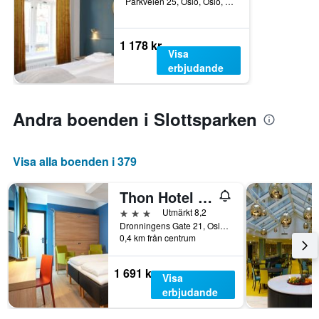
Parkveien 25, Oslo, Oslo, Norge
1 178 kr
Visa
erbjudande
Andra boenden i Slottsparken
Visa alla boenden i 379
Thon Hotel Astoria
3 stjärnor
Utmärkt 8,2
Dronningens Gate 21, Oslo, Oslo, Norge
0,4 km från centrum
1 691 kr
Visa
erbjudande