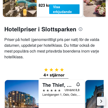
823 kr
Visa
erbjudande
Hotellpriser i Slottsparken
Priser på hotell (genomsnittligt pris per natt) för de valda
datumen, uppdelat per hotellklass. Du hittar också de
mest populära och mest prisvärda boendena inom varje
hotellklass.
4 stjärnor
4+ stjärnor
The Thief, An Ascend Collection Hotel
5 stjärnor
Utmärkt 8,8
Landgangen 1, Oslo, Oslo, Norge