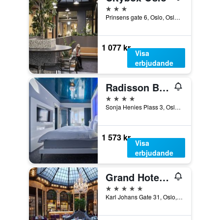
3 stjärnor
Prinsens gate 6, Oslo, Oslo, Norge
1 077 kr
Visa
erbjudande
Radisson Blu Plaza Hotel, Oslo
4 stjärnor
Sonja Henies Plass 3, Oslo, Oslo, Norge
1 573 kr
Visa
erbjudande
Grand Hotel Oslo by Scandic
5 stjärnor
Karl Johans Gate 31, Oslo, Oslo, Norge