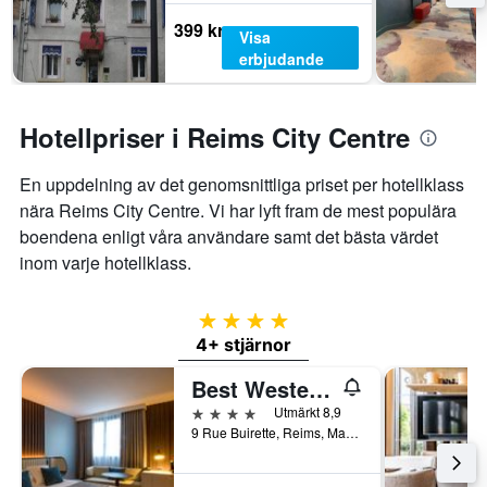
399 kr
Visa
erbjudande
Hotellpriser i Reims City Centre
En uppdelning av det genomsnittliga priset per hotellklass
nära Reims City Centre. Vi har lyft fram de mest populära
boendena enligt våra användare samt det bästa värdet
inom varje hotellklass.
4 stjärnor
4+ stjärnor
Best Western Premier Hotel de la Paix
4 stjärnor
Utmärkt 8,9
9 Rue Buirette, Reims, Marne, Frankrike