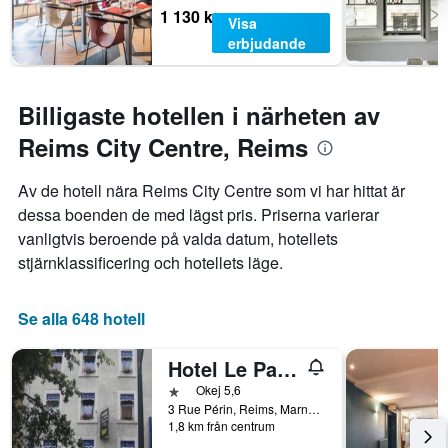
1 130 kr
Visa
erbjudande
Billigaste hotellen i närheten av
Reims City Centre, Reims
Av de hotell nära Reims City Centre som vi har hittat är
dessa boenden de med lägst pris. Priserna varierar
vanligtvis beroende på valda datum, hotellets
stjärnklassificering och hotellets läge.
Se alla 648 hotell
Hotel Le Parisien
1 stjärna
Okej 5,6
3 Rue Périn, Reims, Marne, Frankrike
1,8 km från centrum