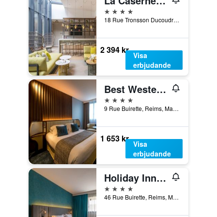
La Caserne Chanzy Hotel & Spa, Autograph Collection
4 stjärnor
18 Rue Tronsson Ducoudray, Reims, Marne, Frankrike
2 394 kr
Visa
erbjudande
Best Western Premier Hotel de la Paix
4 stjärnor
9 Rue Buirette, Reims, Marne, Frankrike
1 653 kr
Visa
erbjudande
Holiday Inn Reims - City Centre By IHG
4 stjärnor
46 Rue Buirette, Reims, Marne, Frankrike