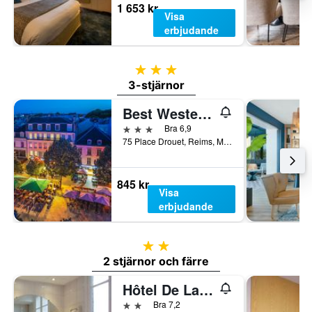
1 653 kr
Visa
erbjudande
3 stjärnor
3-stjärnor
Best Western Hotel Centre Reims
3 stjärnor
Bra 6,9
75 Place Drouet, Reims, Marne, Frankrike
845 kr
Visa
erbjudande
2 stjärnor
2 stjärnor och färre
Hôtel De La Cathédrale
2 stjärnor
Bra 7,2