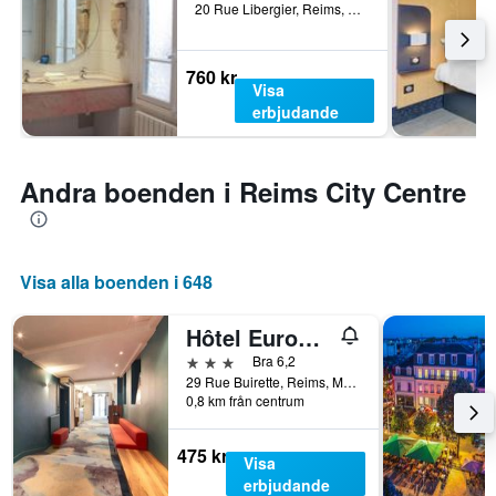
20 Rue Libergier, Reims, Marne, Frankrike
760 kr
Visa
erbjudande
Andra boenden i Reims City Centre
Visa alla boenden i 648
Hôtel Europe and Spa
3 stjärnor
Bra 6,2
29 Rue Buirette, Reims, Marne, Frankrike
0,8 km från centrum
475 kr
Visa
erbjudande