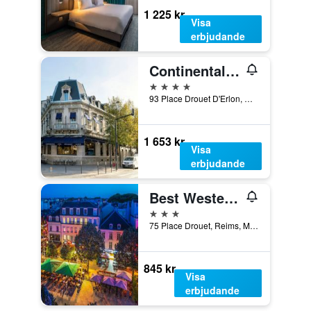
1 225 kr
Visa
erbjudande
Continental Hotel
4 stjärnor
93 Place Drouet D'Erlon, Reims, Marne, Frankrike
1 653 kr
Visa
erbjudande
Best Western Hotel Centre Reims
3 stjärnor
75 Place Drouet, Reims, Marne, Frankrike
845 kr
Visa
erbjudande