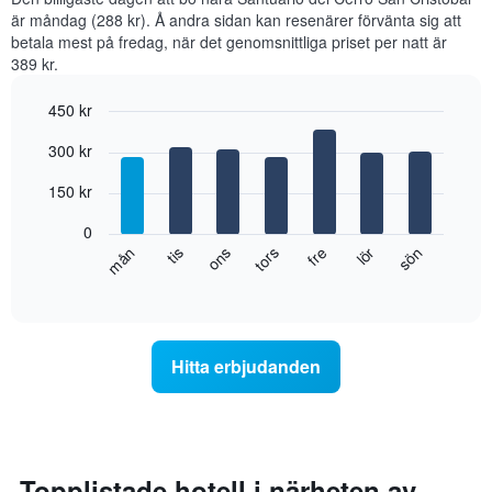
är måndag (288 kr). Å andra sidan kan resenärer förvänta sig att
betala mest på fredag, när det genomsnittliga priset per natt är
389 kr.
450 kr
Bar
Chart
300 kr
graphic.
chart
with
7
150 kr
bars.
0
Diagrammet
tis
tors
lör
mån
ons
fre
sön
visar
End
of
det
interactive
genomsnittliga
chart
rumspriset
för
Hitta erbjudanden
varje
veckodag.
Diagrammet
har
1
X-
Topplistade hotell i närheten av