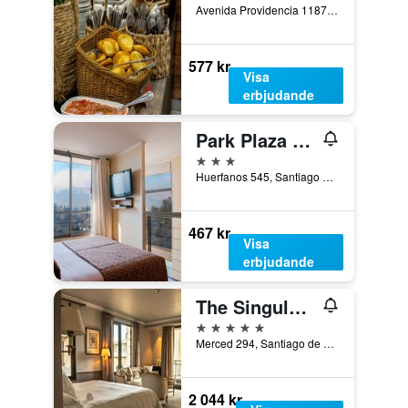
Avenida Providencia 1187, Santiago de Chile, Chile
577 kr
Visa
erbjudande
Park Plaza Apart Hotel
3 stjärnor
Huerfanos 545, Santiago de Chile, Chile
467 kr
Visa
erbjudande
The Singular Santiago Lastarria Hotel
5 stjärnor
Merced 294, Santiago de Chile, Chile
2 044 kr