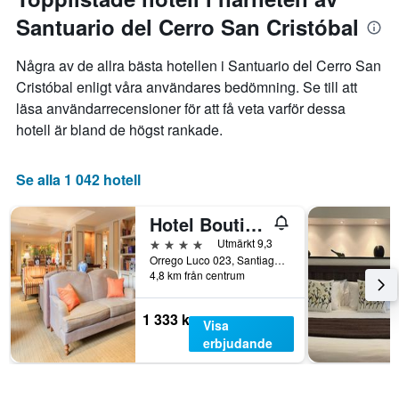
axel
Santuario del Cerro San Cristóbal
som
visar
veckodagarna.
Några av de allra bästa hotellen i Santuario del Cerro San
Diagrammet
Cristóbal enligt våra användares bedömning. Se till att
har
läsa användarrecensioner för att få veta varför dessa
1
Y-
hotell är bland de högst rankade.
axel
som
visar
Se alla 1 042 hotell
det
genomsnittliga
Hotel Boutique Le Reve
rumspriset.
4 stjärnor
Utmärkt 9,3
Orrego Luco 023, Santiago de Chile, Chile
4,8 km från centrum
1 333 kr
Visa
erbjudande