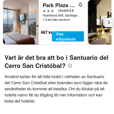
Park Plaza Apart Hotel
3 stjärnor
Utmärkt 8,8
Huerfanos 545, Santiago de Chile, Chile
1,3 km från centrum
467 kr
Visa
erbjudande
Vart är det bra att bo i Santuario del
Cerro San Cristóbal?
Använd kartan för att hitta hotell i närheten av Santuario
del Cerro San Cristóbal eller boenden som ligger nära de
sevärdheter du kommer att besöka. Om du klickar på ett
hotells namn får du tillgång till mer information och kan
boka det hotellet.