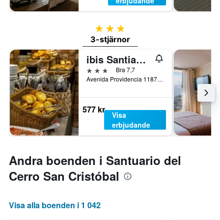
erbjudande
3 stjärnor
3-stjärnor
ibis Santiago Providencia
3 stjärnor
Bra 7,7
Avenida Providencia 1187, Santiago de Chile, Chile
577 kr
Visa
erbjudande
Andra boenden i Santuario del
Cerro San Cristóbal
Visa alla boenden i 1 042