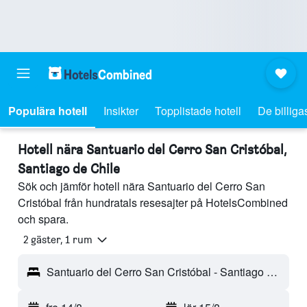
Populära hotell
Insikter
Topplistade hotell
De billiga
Hotell nära Santuario del Cerro San Cristóbal,
Santiago de Chile
Sök och jämför hotell nära Santuario del Cerro San
Cristóbal från hundratals resesajter på HotelsCombined
och spara.
2 gäster, 1 rum
Santuario del Cerro San Cristóbal - Santiago de Chile, Chile