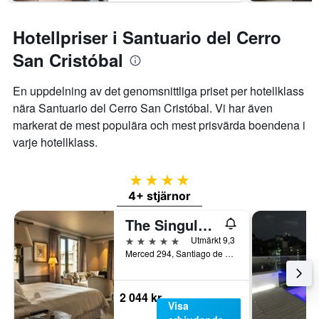
Hotellpriser i Santuario del Cerro
San Cristóbal
En uppdelning av det genomsnittliga priset per hotellklass
nära Santuario del Cerro San Cristóbal. Vi har även
markerat de mest populära och mest prisvärda boendena i
varje hotellklass.
4 stjärnor
4+ stjärnor
The Singular Santiago Lastarria Hotel
5 stjärnor
Utmärkt 9,3
Merced 294, Santiago de Chile, Chile
2 044 kr
Visa