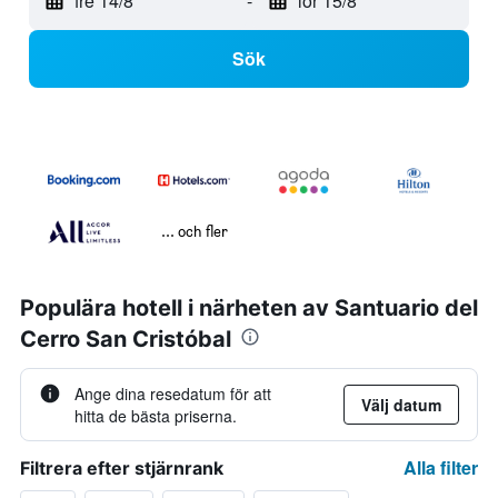
fre 14/8
-
lör 15/8
Sök
... och fler
Populära hotell i närheten av Santuario del
Cerro San Cristóbal
Ange dina resedatum för att
Välj datum
hitta de bästa priserna.
Alla filter
Filtrera efter stjärnrank