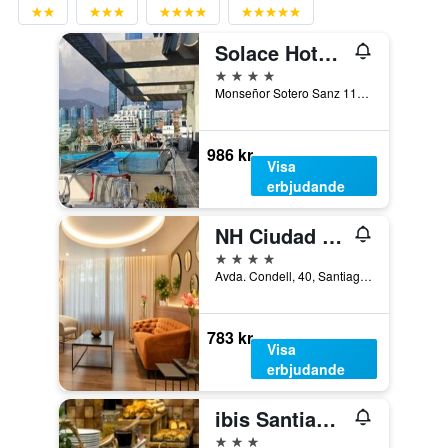
Solace Hotel Santiago
4 stjärnor
Monseñor Sotero Sanz 115, Santiago de Chile, Chile
986 kr
Visa
erbjudande
NH Ciudad de Santiago
4 stjärnor
Avda. Condell, 40, Santiago de Chile, Chile
783 kr
Visa
erbjudande
ibis Santiago Providencia
3 stjärnor