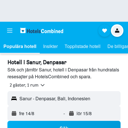
Populära hotell
Insikter
Topplistade hotell
De billiga
Hotell i Sanur, Denpasar
Sök och jämför Sanur, hotell i Denpasar från hundratals
resesajter på HotelsCombined och spara.
2 gäster, 1 rum
Sanur - Denpasar, Bali, Indonesien
fre 14/8
-
lör 15/8