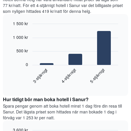
dagarna
77 kr/natt. För ett 4-stjärnigt hotell i Sanur var det billigaste priset
för
som nyligen hittades 419 kr/natt för denna helg.
ett
rum
1 500 kr
ikväll,
Bar
Chart
sammanställt
graphic.
chart
utifrån
1 000 kr
with
antalet
3
stjärnor.
bars.
500 kr
Diagrammet
har
Diagrammet
0
1
visar
4-stjärnigt
3-stjärnigt
5-stjärnigt
X-
det
axel
genomsnittliga
som
End
priset
of
visar
som
interactive
hotellkategorier
hittats
chart
utifrån
Hur tidigt bör man boka hotell i Sanur?
under
antalet
de
Spara pengar genom att boka hotell minst 1 dag före din resa till
stjärnor.
senaste
Sanur. Det lägsta priset som hittades när man bokade 1 dag i
Diagrammet
3
förväg var 1 253 kr per natt.
har
dagarna
1
för
3 600 kr