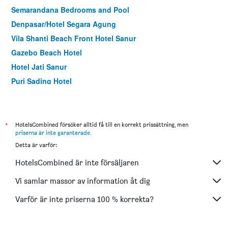
Semarandana Bedrooms and Pool
Denpasar/Hotel Segara Agung
Vila Shanti Beach Front Hotel Sanur
Gazebo Beach Hotel
Hotel Jati Sanur
Puri Sading Hotel
Palm Garden Hotel
Bali Wirasana Inn
Tamukami Hotel
*
HotelsCombined försöker alltid få till en korrekt prissättning, men
priserna är inte garanterade
.
Ari Putri Hotel
Detta är varför:
Nesa Sanur Bali
HotelsCombined är inte försäljaren
Besakih Beach Hotel
Sativa Sanur Cottages
Vi samlar massor av information åt dig
Aquarius Beach Hotel
Varför är inte priserna 100 % korrekta?
Puri Hiromi Boutique Residence