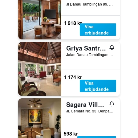
Jl Danau Tamblingan 89, Denpasar, Indonesien
1 918 kr
Visa
erbjudande
Griya Santrian
Jalan Danau Tamblingan 47, Denpasar, Indonesien
1 174 kr
Visa
erbjudande
Sagara Villas and Suites Sanur by AHM
Jl. Cemara No. 33, Denpasar, Indonesien
598 kr