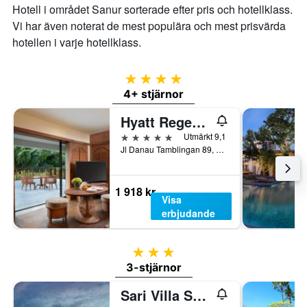
Hotell i området Sanur sorterade efter pris och hotellklass.
Vi har även noterat de mest populära och mest prisvärda
hotellen i varje hotellklass.
4 stjärnor
4+ stjärnor
Hyatt Regency Bali
5 stjärnor
Utmärkt 9,1
Jl Danau Tamblingan 89, Denpasar, Indonesien
1 918 kr
Visa
erbjudande
3 stjärnor
3-stjärnor
Sari Villa Sanur Beach