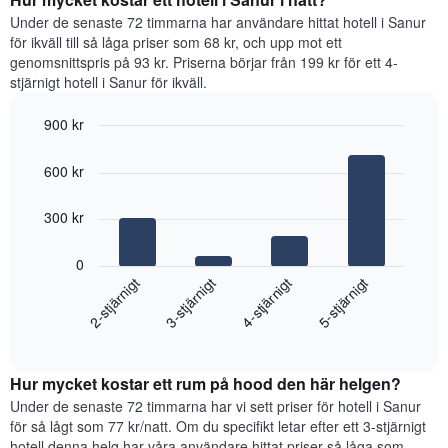
visar
för
Under de senaste 72 timmarna har användare hittat hotell i Sanur
det
varje
för ikväll till så låga priser som 68 kr, och upp mot ett
genomsnittliga
veckodag.
rumspriset.
genomsnittspris på 93 kr. Priserna börjar från 199 kr för ett 4-
Diagrammet
stjärnigt hotell i Sanur för ikväll.
har
1
900 kr
X-
Bar
axel
Chart
graphic.
chart
som
600 kr
with
visar
4
veckodagarna.
bars.
300 kr
Diagrammet
har
Diagrammet
1
0
visar
Y-
2-stjärnigt
3-stjärnigt
4-stjärnigt
5-stjärnigt
det
axel
genomsnittliga
som
End
priset
visar
of
som
interactive
det
hittats
chart
genomsnittliga
Hur mycket kostar ett rum på hood den här helgen?
under
rumspriset.
de
Under de senaste 72 timmarna har vi sett priser för hotell i Sanur
senaste
för så lågt som 77 kr/natt. Om du specifikt letar efter ett 3-stjärnigt
3
hotell denna helg har våra användare hittat priser så låga som