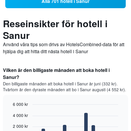
Alla 701 hotell i Sanur
Reseinsikter för hotell i
Sanur
Använd våra tips som drivs av HotelsCombined-data för att
hjälpa dig att hitta ditt nästa hotell i Sanur
Vilken är den billigaste månaden att boka hotell i
Sanur?
Den billigaste månaden att boka hotell i Sanur är juni (332 kr).
Tvärtom är den dyraste månaden att bo i Sanur augusti (4 552 kr).
6 000 kr
Bar
Chart
4 000 kr
graphic.
chart
with
12
2 000 kr
bars.