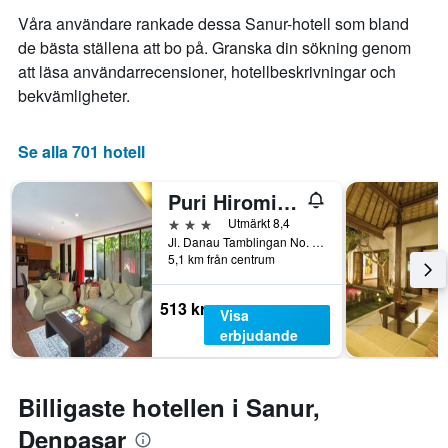
som
visar
Våra användare rankade dessa Sanur-hotell som bland
visar
antalet
de bästa ställena att bo på. Granska din sökning genom
det
dagar
att läsa användarrecensioner, hotellbeskrivningar och
genomsnittliga
innan
priset
vistelsen.
bekvämligheter.
som
Diagrammet
hittats
har
under
1
Se alla 701 hotell
de
Y-
senaste
axel
Puri Hiromi Boutique Residence
3
som
dagarna
visar
3 stjärnor
Utmärkt 8,4
för
det
Jl. Danau Tamblingan No. 152, Denpasar, Indonesien
5,1 km från centrum
ett
genomsnittliga
rum
rumspriset.
i
513 kr
Visa
helgen.
erbjudande
Billigaste hotellen i Sanur,
Denpasar