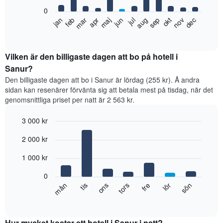
0
Diagrammet
feb
maj
aug
nov
jan
apr
jul
okt
mar
jun
sep
dec
visar
End
of
det
interactive
genomsnittliga
chart
rumspriset
Vilken är den billigaste dagen att bo på hotell i
månad
Sanur?
för
Den billigaste dagen att bo i Sanur är lördag (255 kr). Å andra
månad.
sidan kan resenärer förvänta sig att betala mest på tisdag, när det
Diagrammet
genomsnittliga priset per natt är 2 563 kr.
har
1
3 000 kr
X-
axel
Bar
Chart
2 000 kr
graphic.
som
chart
with
visar
7
1 000 kr
månaderna.
bars.
Diagrammet
0
har
Diagrammet
fre
tors
ons
tis
mån
sön
lör
1
visar
End
Y-
of
det
axel
interactive
genomsnittliga
chart
som
rumspriset
Hur mycket kostar ett hotell i Sanur i natt?