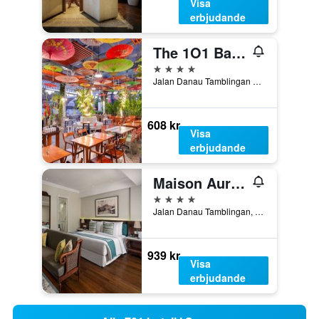
Visa
erbjudande
The 1O1 Bali Oasis Sanur
4 stjärnor
Jalan Danau Tamblingan No 136 A, Denpasar, Indonesien
608 kr
Visa
erbjudande
Maison Aurelia Sanur, Bali - By Préférence
4 stjärnor
Jalan Danau Tamblingan, Denpasar, Indonesien
939 kr
Visa
erbjudande