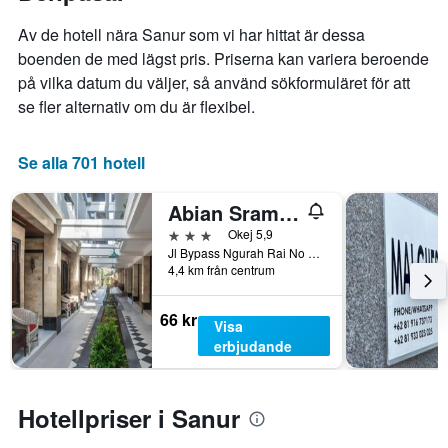
Av de hotell nära Sanur som vi har hittat är dessa
boenden de med lägst pris. Priserna kan variera beroende
på vilka datum du väljer, så använd sökformuläret för att
se fler alternativ om du är flexibel.
Se alla 701 hotell
Abian Srama Hotel & Spa
3 stjärnor
Okej 5,9
Jl Bypass Ngurah Rai No 28, Denpasar, Indonesien
4,4 km från centrum
66 kr
Visa
erbjudande
Hotellpriser i Sanur