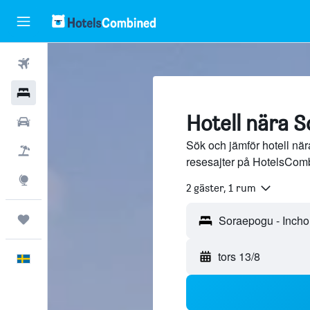
Flyg
Hotell
Hotell nära 
Hyrbilar
Sök och jämför hotell nä
Flyg+hotell
resesajter på HotelsCom
Explore
2 gäster, 1 rum
Trips
tors 13/8
Svenska