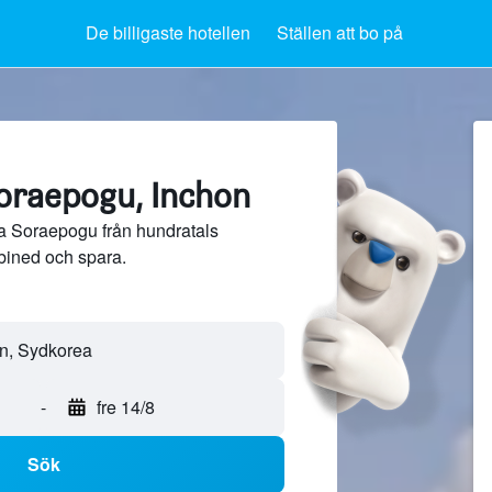
De billigaste hotellen
Ställen att bo på
Soraepogu, Inchon
ra Soraepogu från hundratals
bined och spara.
-
fre 14/8
Sök