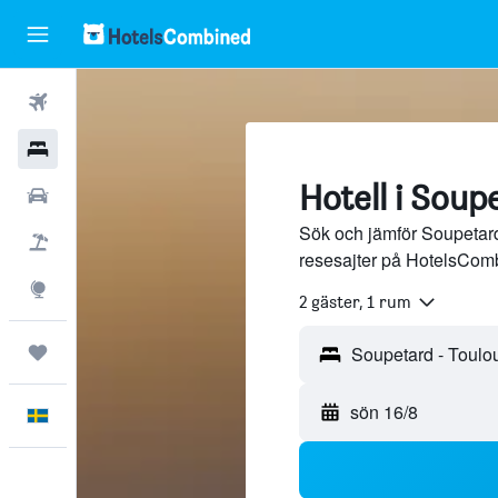
Flyg
Hotell
Hotell i Soup
Hyrbilar
Sök och jämför Soupetard,
Flyg+hotell
resesajter på HotelsCom
Explore
2 gäster, 1 rum
Trips
sön 16/8
Svenska