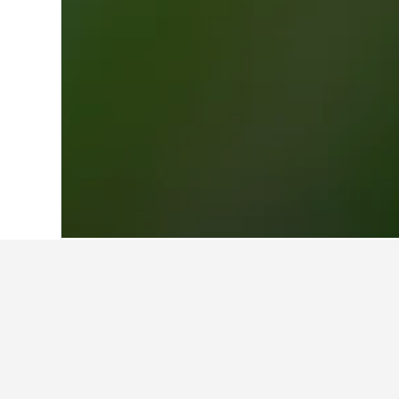
Hem
Frankrike
552 334
Midi-Pyrénée
Reseinsikter för
Använd våra tips som drivs av Hotels
Vilken är den billigaste månad