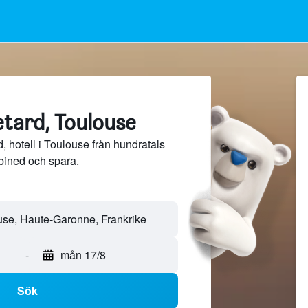
etard, Toulouse
 hotell i Toulouse från hundratals
bined och spara.
-
mån 17/8
Sök