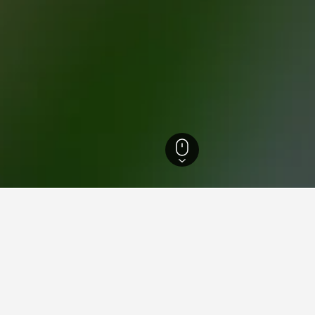
s
33 087
Toulouse
2 337
Soupetard
 hotell i Soupetard
Combined-data för att hjälpa dig att hitta ditt nästa hotell i So
en att boka hotell i Soupetard?
Vilken är den billigaste 