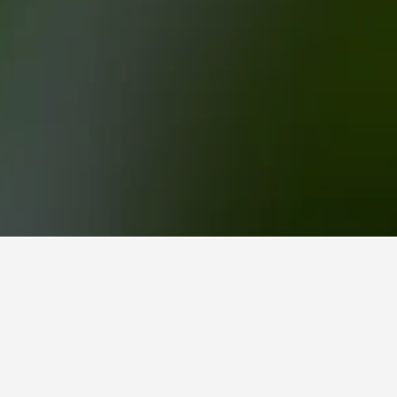
upetard
dagen att bo på hotell i Soupetard?