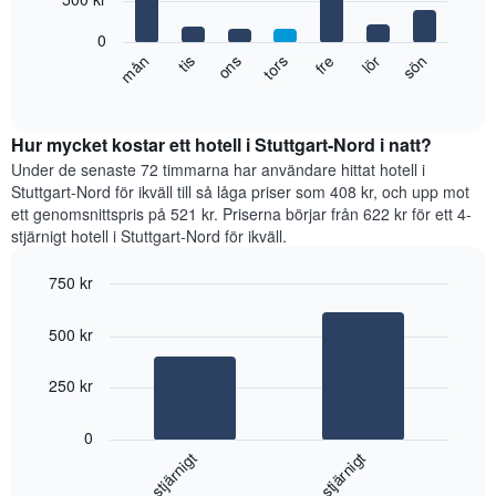
månaderna.
bars.
Diagrammet
0
har
Diagrammet
fre
tors
ons
tis
mån
sön
lör
1
visar
End
Y-
of
det
axel
interactive
genomsnittliga
chart
som
rumspriset
Hur mycket kostar ett hotell i Stuttgart-Nord i natt?
visar
för
Under de senaste 72 timmarna har användare hittat hotell i
det
varje
Stuttgart-Nord för ikväll till så låga priser som 408 kr, och upp mot
genomsnittliga
veckodag.
rumspriset.
ett genomsnittspris på 521 kr. Priserna börjar från 622 kr för ett 4-
Diagrammet
stjärnigt hotell i Stuttgart-Nord för ikväll.
har
1
750 kr
X-
Bar
axel
Chart
graphic.
chart
som
500 kr
with
visar
2
veckodagarna.
bars.
250 kr
Diagrammet
har
Diagrammet
1
0
visar
Y-
3-stjärnigt
4-stjärnigt
det
axel
genomsnittliga