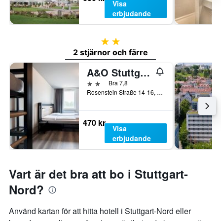
Visa
erbjudande
2 stjärnor
2 stjärnor och färre
A&O Stuttgart City
2 stjärnor
Bra 7,8
Rosenstein Straße 14-16, Stuttgart, Baden-Württemberg, Tyskland
470 kr
Visa
erbjudande
Vart är det bra att bo i Stuttgart-
Nord?
Använd kartan för att hitta hotell i Stuttgart-Nord eller