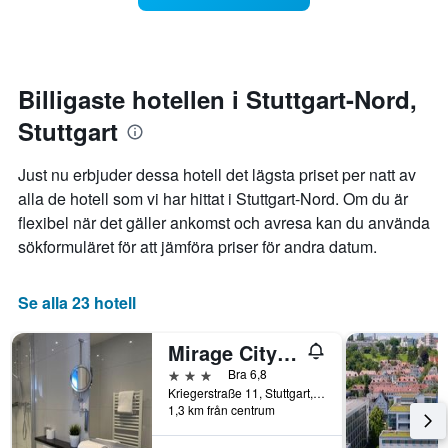
ikväll.
utifrån
närmar
antalet
sig.
stjärnor.
Diagrammet
Diagrammet
har
har
1
Billigaste hotellen i Stuttgart-Nord,
1
X-
Stuttgart
Y-
axel
axel
som
som
visar
Just nu erbjuder dessa hotell det lägsta priset per natt av
visar
antalet
alla de hotell som vi har hittat i Stuttgart-Nord. Om du är
det
dagar
flexibel när det gäller ankomst och avresa kan du använda
genomsnittliga
innan
priset
vistelsen.
sökformuläret för att jämföra priser för andra datum.
som
Diagrammet
hittats
har
under
1
Se alla 23 hotell
de
Y-
senaste
axel
Mirage City Hotel Stuttgart
3
som
dagarna
visar
3 stjärnor
Bra 6,8
för
det
Kriegerstraße 11, Stuttgart, Baden-Württemberg, Tyskland
1,3 km från centrum
ett
genomsnittliga
rum
rumspriset.