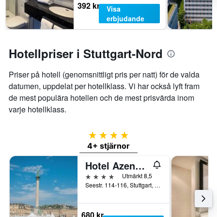
i
392 kr
Visa
helgen.
erbjudande
Hotellpriser i Stuttgart-Nord
Priser på hotell (genomsnittligt pris per natt) för de valda
datumen, uppdelat per hotellklass. Vi har också lyft fram
de mest populära hotellen och de mest prisvärda inom
varje hotellklass.
4 stjärnor
4+ stjärnor
Hotel Azenberg Stuttgart, Sure Hotel Collection by BW
4 stjärnor
Utmärkt 8,5
Seestr. 114-116, Stuttgart, Baden-Württemberg, Tyskland
680 kr