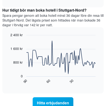
som
interactive
utifrån
hittats
chart
antalet
Hur tidigt bör man boka hotell i Stuttgart-Nord?
under
stjärnor.
de
Spara pengar genom att boka hotell minst 36 dagar före din resa till
Diagrammet
senaste
Stuttgart-Nord. Det lägsta priset som hittades när man bokade 36
har
3
dagar i förväg var 142 kr per natt.
1
dagarna
Y-
för
2 400 kr
axel
ett
som
Line
Chart
rum
graphic.
chart
visar
i
with
1 600 kr
det
helgen,
90
genomsnittliga
sammanställt
data
priset
points.
utifrån
800 kr
som
antalet
hittats
stjärnor.
Diagrammet
under
Diagrammet
visar
0
de
har
hur
60
90
30
senaste
1
rumspriset
End
3
of
X-
förändras
interactive
dagarna
axel
när
chart
för
som
datumet
ett
visar
för
Hitta erbjudanden
rum
hotellkategorier
vistelsen