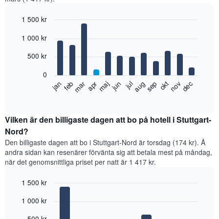
1 500 kr
Bar
Chart
1 000 kr
graphic.
chart
with
12
500 kr
bars.
0
Diagrammet
feb
maj
aug
nov
jan
apr
jul
okt
mar
jun
sep
dec
visar
End
of
det
interactive
genomsnittliga
chart
rumspriset
Vilken är den billigaste dagen att bo på hotell i Stuttgart-
månad
Nord?
för
Den billigaste dagen att bo i Stuttgart-Nord är torsdag (174 kr). Å
månad.
andra sidan kan resenärer förvänta sig att betala mest på måndag,
Diagrammet
när det genomsnittliga priset per natt är 1 417 kr.
har
1
1 500 kr
X-
axel
Bar
Chart
1 000 kr
graphic.
som
chart
with
visar
7
500 kr