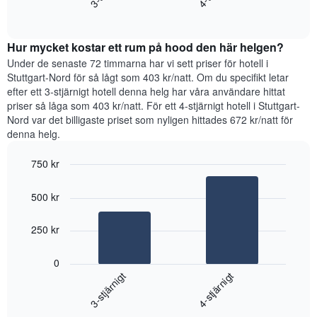
som
End
priset
visar
of
som
interactive
det
hittats
chart
genomsnittliga
Hur mycket kostar ett rum på hood den här helgen?
under
rumspriset.
de
Under de senaste 72 timmarna har vi sett priser för hotell i
senaste
Stuttgart-Nord för så lågt som 403 kr/natt. Om du specifikt letar
3
efter ett 3-stjärnigt hotell denna helg har våra användare hittat
dagarna
priser så låga som 403 kr/natt. För ett 4-stjärnigt hotell i Stuttgart-
för
Nord var det billigaste priset som nyligen hittades 672 kr/natt för
ett
denna helg.
rum
ikväll,
750 kr
sammanställt
Bar
utifrån
Chart
graphic.
chart
antalet
500 kr
with
stjärnor.
2
Diagrammet
bars.
250 kr
har
1
Diagrammet
X-
0
visar
axel
3-stjärnigt
4-stjärnigt
det
som
genomsnittliga
visar
End
priset
of
hotellkategorier