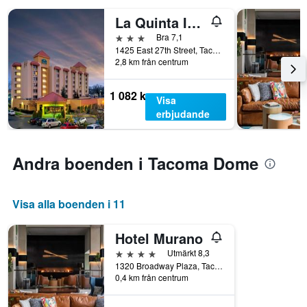
La Quinta Inn & Suites by Wyndham Tacoma - Seattle
3 stjärnor
Bra 7,1
1425 East 27th Street, Tacoma, WA, USA
2,8 km från centrum
1 082 kr
Visa
erbjudande
Andra boenden i Tacoma Dome
Visa alla boenden i 11
Hotel Murano
4 stjärnor
Utmärkt 8,3
1320 Broadway Plaza, Tacoma, WA, USA
0,4 km från centrum