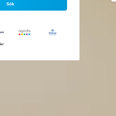
Sök
ler