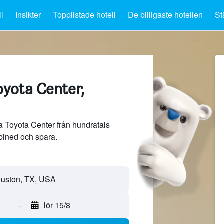
l
Insikter
Topplistade hotell
De billigaste hotellen
St
oyota Center,
a Toyota Center från hundratals
bined och spara.
-
lör 15/8