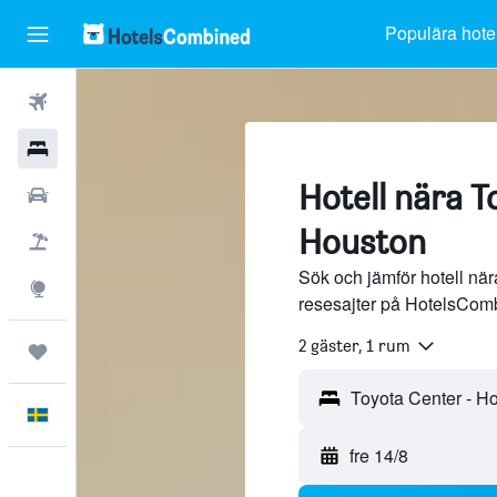
Populära hotel
Flyg
Hotell
Hotell nära T
Hyrbilar
Houston
Flyg+hotell
Sök och jämför hotell när
Explore
resesajter på HotelsCom
2 gäster, 1 rum
Trips
Svenska
fre 14/8