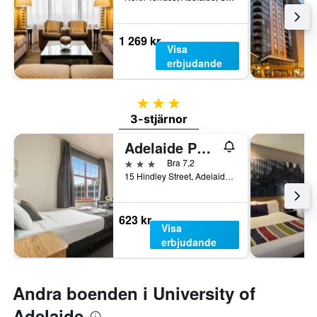
1 269 kr
Visa
erbjudande
3 stjärnor
3-stjärnor
Adelaide Paringa
3 stjärnor
Bra 7,2
15 Hindley Street, Adelaide, SA, Australien
623 kr
Visa
erbjudande
Andra boenden i University of
Adelaide