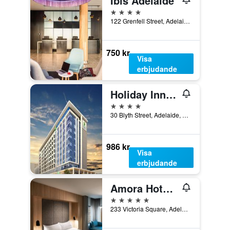
Ibis Adelaide
4 stjärnor
122 Grenfell Street, Adelaide, SA, Australien
750 kr
Visa
erbjudande
Holiday Inn Express Adelaide City Centre By IHG
4 stjärnor
30 Blyth Street, Adelaide, SA, Australien
986 kr
Visa
erbjudande
Amora Hotel Adelaide
5 stjärnor
233 Victoria Square, Adelaide, SA, Australien