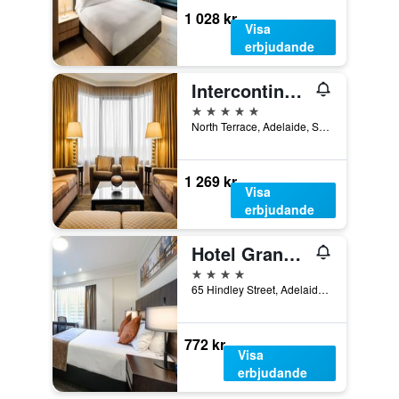
1 028 kr
Visa
erbjudande
Intercontinental Hotels Adelaide By IHG
5 stjärnor
North Terrace, Adelaide, SA, Australien
1 269 kr
Visa
erbjudande
Hotel Grand Chancellor Adelaide
4 stjärnor
65 Hindley Street, Adelaide, SA, Australien
772 kr
Visa
erbjudande