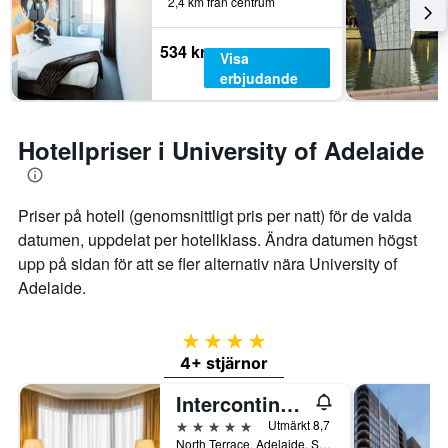
2,4 km från centrum
534 kr
Visa
erbjudande
Hotellpriser i University of Adelaide
Priser på hotell (genomsnittligt pris per natt) för de valda
datumen, uppdelat per hotellklass. Ändra datumen högst
upp på sidan för att se fler alternativ nära University of
Adelaide.
4 stjärnor
4+ stjärnor
Intercontinental Hotels Adelaide By IHG
5 stjärnor
Utmärkt 8,7
North Terrace, Adelaide, SA, Australien