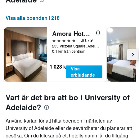
Visa alla boenden i 218
Amora Hotel Adelaide
5 stjärnor
Bra 7,9
233 Victoria Square, Adelaide, SA, Australien
0,1 km från centrum
1 028 kr
Visa
erbjudande
Vart är det bra att bo i University of
Adelaide?
Använd kartan för att hitta boenden i närheten av
University of Adelaide eller de sevärdheter du planerar att
besöka. Om du klickar på ett hotells namn får du tillgång