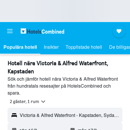
Populära hotell
Insikter
Topplistade hotell
De billiga
Hotell nära Victoria & Alfred Waterfront,
Kapstaden
Sök och jämför hotell nära Victoria & Alfred Waterfront
från hundratals resesajter på HotelsCombined och
spara.
2 gäster, 1 rum
Victoria & Alfred Waterfront - Kapstaden, Sydafrika