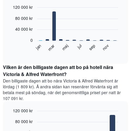
120 000 kr
Bar
Chart
80 000 kr
graphic.
chart
with
12
40 000 kr
bars.
0
Diagrammet
maj
nov
mar
sep
jul
jan
visar
End
of
det
interactive
genomsnittliga
chart
rumspriset
Vilken är den billigaste dagen att bo på hotell nära
månad
Victoria & Alfred Waterfront?
för
Den billigaste dagen att bo nära Victoria & Alfred Waterfront är
månad.
lördag (1 809 kr). Å andra sidan kan resenärer förvänta sig att
Diagrammet
betala mest på söndag, när det genomsnittliga priset per natt är
har
107 091 kr.
1
X-
120 000 kr
axel
som
Bar
Chart
80 000 kr
visar
graphic.
chart
with
månaderna.