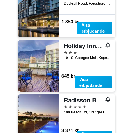
Dockrail Road, Foreshore, 1, Kapstaden, Västra Kapprovinsen, Sydafrika
1 853 kr
Visa
erbjudande
Holiday Inn Express Cape Town City Centre by IHG
3 stjärnor
101 St Georges Mall, Kapstaden, Västra Kapprovinsen, Sydafrika
645 kr
Visa
erbjudande
Radisson Blu Hotel Waterfront, Cape Town
5 stjärnor
100 Beach Rd, Granger Bay, Cape Town, Kapstaden, Västra Kapprovinsen, Sydafrika
3 371 kr