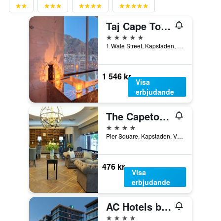
Taj Cape Town
5 stjärnor
1 Wale Street, Kapstaden, Västra Kapprovinsen, Sydafrika
1 546 kr
Visa
erbjudande
The Capetonian - Halal
4 stjärnor
Pier Square, Kapstaden, Västra Kapprovinsen, Sydafrika
476 kr
Visa
erbjudande
AC Hotels by Marriott Cape Town Waterfront
4 stjärnor