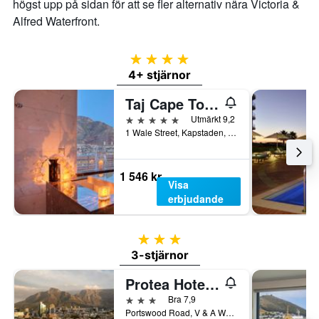
högst upp på sidan för att se fler alternativ nära Victoria &
Alfred Waterfront.
4 stjärnor
4+ stjärnor
Taj Cape Town
5 stjärnor
Utmärkt 9,2
1 Wale Street, Kapstaden, Västra Kapprovinsen, Sydafrika
1 546 kr
Visa
erbjudande
3 stjärnor
3-stjärnor
Protea Hotel by Marriott Cape Town Waterfront Breakwater Lodge
3 stjärnor
Bra 7,9
Portswood Road, V & A Waterfront, Kapstaden, Västra Kapprovinsen, Sydafrika