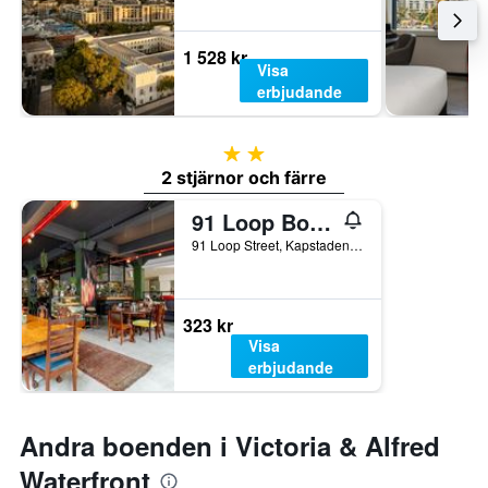
1 528 kr
Visa
erbjudande
2 stjärnor
2 stjärnor och färre
91 Loop Boutique Hostel
91 Loop Street, Kapstaden, Västra Kapprovinsen, Sydafrika
323 kr
Visa
erbjudande
Andra boenden i Victoria & Alfred
Waterfront