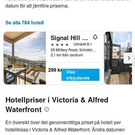
datum för att jämföra priserna.
Se alla 784 hotell
Signal Hill Lodge
4 stjärnor
Utmärkt 8,1
29 Military Road, Schotshekloof, Kapstaden, Västra Kapprovinsen, Sydafrika
3,1 km från centrum
299 kr
Visa
erbjudande
Hotellpriser i Victoria & Alfred
Waterfront
En översikt över det genomsnittliga priset på hotell per
hotellklass i Victoria & Alfred Waterfront. Ändra datumen