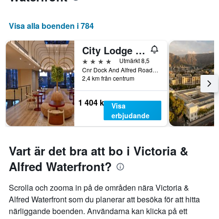
Visa alla boenden i 784
City Lodge Hotel V&A Waterfront
4 stjärnor
Utmärkt 8,5
Cnr Dock And Alfred Roads, Kapstaden, Västra Kapprovinsen, Sydafrika
2,4 km från centrum
1 404 kr
Visa
erbjudande
Vart är det bra att bo i Victoria &
Alfred Waterfront?
Scrolla och zooma in på de områden nära Victoria &
Alfred Waterfront som du planerar att besöka för att hitta
närliggande boenden. Användarna kan klicka på ett