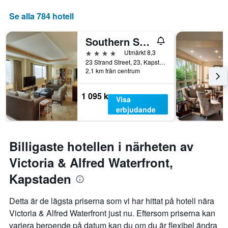
som
visar
Se alla 784 hotell
det
genomsnittliga
Southern Sun Cape Sun
rumspriset.
4 stjärnor
Utmärkt 8,3
23 Strand Street, 23, Kapstaden, Västra Kapprovinsen, Sydafrika
2,1 km från centrum
1 095 kr
Visa
erbjudande
Billigaste hotellen i närheten av
Victoria & Alfred Waterfront,
Kapstaden
Detta är de lägsta priserna som vi har hittat på hotell nära
Victoria & Alfred Waterfront just nu. Eftersom priserna kan
variera beroende på datum kan du om du är flexibel ändra