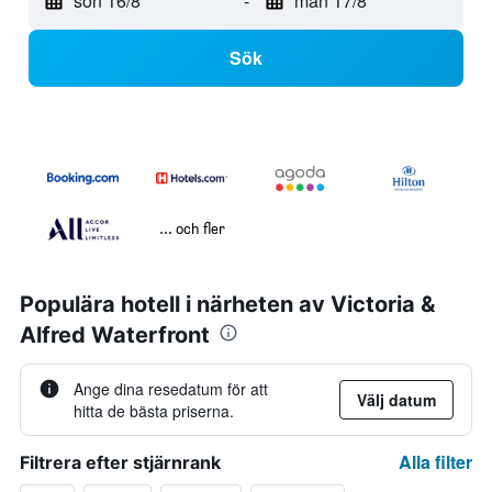
sön 16/8
-
mån 17/8
Sök
... och fler
Populära hotell i närheten av Victoria &
Alfred Waterfront
Ange dina resedatum för att
Välj datum
hitta de bästa priserna.
Alla filter
Filtrera efter stjärnrank