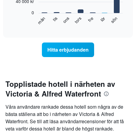
7
40 000 kr
Diagrammet
bars.
har
0
1
Diagrammet
tis
tors
lör
mån
ons
fre
sön
Y-
visar
End
axel
of
det
som
interactive
genomsnittliga
chart
visar
rumspriset
det
för
genomsnittliga
Hitta erbjudanden
varje
rumspriset.
veckodag.
Diagrammet
har
1
X-
Topplistade hotell i närheten av
axel
Victoria & Alfred Waterfront
som
visar
veckodagarna.
Våra användare rankade dessa hotell som några av de
Diagrammet
bästa ställena att bo i närheten av Victoria & Alfred
har
Waterfront. Se till att läsa användarrecensioner för att få
1
Y-
veta varför dessa hotell är bland de högst rankade.
axel