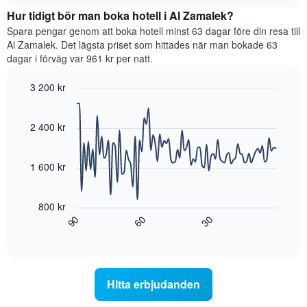
hittats
chart
utifrån
Hur tidigt bör man boka hotell i Al Zamalek?
under
antalet
de
Spara pengar genom att boka hotell minst 63 dagar före din resa till
stjärnor.
senaste
Al Zamalek. Det lägsta priset som hittades när man bokade 63
Diagrammet
3
dagar i förväg var 961 kr per natt.
har
dagarna
1
för
3 200 kr
Y-
ett
axel
Line
Chart
rum
graphic.
chart
som
i
with
2 400 kr
visar
helgen,
90
det
sammanställt
data
genomsnittliga
points.
utifrån
1 600 kr
priset
antalet
som
stjärnor.
Diagrammet
hittats
Diagrammet
visar
800 kr
under
har
hur
60
90
30
de
1
rumspriset
End
senaste
of
X-
förändras
interactive
3
axel
när
chart
dagarna
som
datumet
för
visar
för
Hitta erbjudanden
ett
hotellkategorier
vistelsen
rum
utifrån
närmar