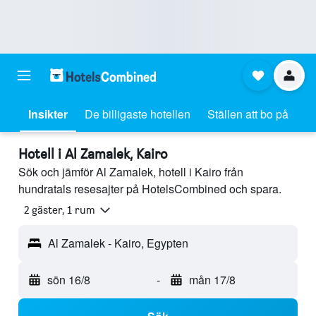
Insikter
De billigaste hotellen
Ställen att bo på
Hotell i Al Zamalek, Kairo
Sök och jämför Al Zamalek, hotell i Kairo från
hundratals resesajter på HotelsCombined och spara.
2 gäster, 1 rum
Al Zamalek - Kairo, Egypten
sön 16/8
-
mån 17/8