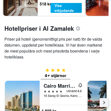
helgen.
518 kr
Visa
erbjudande
Hotellpriser i Al Zamalek
Priser på hotell (genomsnittligt pris per natt) för de valda
datumen, uppdelat per hotellklass. Vi har även markerat
de mest populära och mest prisvärda boendena i varje
hotellklass.
4 stjärnor
4+ stjärnor
Cairo Marriott Hotel
5 stjärnor
Utmärkt 8,6
16 Saray El Gezira, Kairo, Egypten
1 808 kr