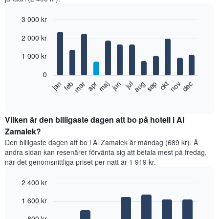
3 000 kr
Bar
Chart
2 000 kr
graphic.
chart
with
12
1 000 kr
bars.
0
Diagrammet
feb
maj
aug
nov
jan
apr
jul
okt
mar
jun
sep
dec
visar
End
of
det
interactive
genomsnittliga
chart
rumspriset
Vilken är den billigaste dagen att bo på hotell i Al
månad
Zamalek?
för
Den billigaste dagen att bo i Al Zamalek är måndag (689 kr). Å
månad.
andra sidan kan resenärer förvänta sig att betala mest på fredag,
Diagrammet
när det genomsnittliga priset per natt är 1 919 kr.
har
1
2 400 kr
X-
axel
Bar
Chart
1 600 kr
graphic.
som
chart
with
visar
7
800 kr