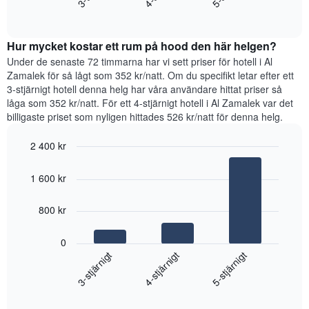
som
End
priset
visar
of
som
interactive
det
hittats
chart
genomsnittliga
Hur mycket kostar ett rum på hood den här helgen?
under
rumspriset.
de
Under de senaste 72 timmarna har vi sett priser för hotell i Al
senaste
Zamalek för så lågt som 352 kr/natt. Om du specifikt letar efter ett
3
3-stjärnigt hotell denna helg har våra användare hittat priser så
dagarna
låga som 352 kr/natt. För ett 4-stjärnigt hotell i Al Zamalek var det
för
billigaste priset som nyligen hittades 526 kr/natt för denna helg.
ett
rum
2 400 kr
ikväll,
Bar
Chart
sammanställt
graphic.
chart
utifrån
1 600 kr
with
antalet
3
stjärnor.
bars.
800 kr
Diagrammet
har
Diagrammet
0
1
visar
4-stjärnigt
3-stjärnigt
5-stjärnigt
X-
det
axel
genomsnittliga
som
End
priset
of
visar
som
interactive
hotellkategorier