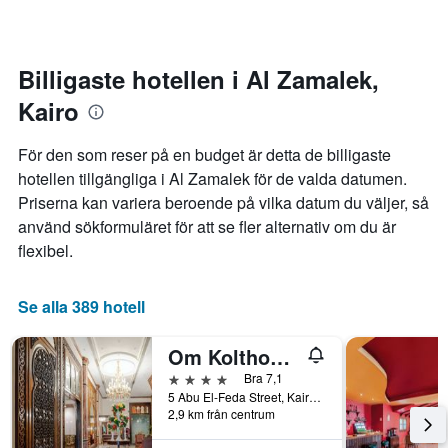
ikväll.
antalet
sig.
stjärnor.
Diagrammet
Diagrammet
har
har
1
Billigaste hotellen i Al Zamalek,
1
X-
Kairo
Y-
axel
axel
som
som
visar
För den som reser på en budget är detta de billigaste
visar
antalet
hotellen tillgängliga i Al Zamalek för de valda datumen.
det
dagar
Priserna kan variera beroende på vilka datum du väljer, så
genomsnittliga
innan
priset
vistelsen.
använd sökformuläret för att se fler alternativ om du är
som
Diagrammet
flexibel.
hittats
har
under
1
de
Y-
Se alla 389 hotell
senaste
axel
3
som
Om Kolthoom Hotel
dagarna
visar
för
det
4 stjärnor
Bra 7,1
ett
genomsnittliga
5 Abu El-Feda Street, Kairo, Egypten
rum
rumspriset.
2,9 km från centrum
i