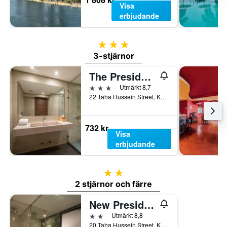
Visa
erbjudande
3 stjärnor
3-stjärnor
The President Hotel Cairo
3 stjärnor
Utmärkt 8,7
22 Taha Hussein Street, Kairo, Egypten
732 kr
Visa
erbjudande
2 stjärnor
2 stjärnor och färre
New President Hotel Cairo
2 stjärnor
Utmärkt 8,8
20 Taha Hussein Street, Kairo, Egypten