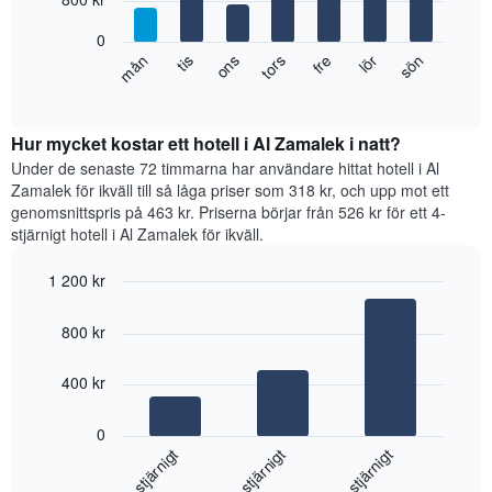
månaderna.
bars.
Diagrammet
0
har
Diagrammet
fre
tors
ons
tis
mån
sön
lör
1
visar
End
Y-
of
det
axel
interactive
genomsnittliga
chart
som
rumspriset
Hur mycket kostar ett hotell i Al Zamalek i natt?
visar
för
Under de senaste 72 timmarna har användare hittat hotell i Al
det
varje
Zamalek för ikväll till så låga priser som 318 kr, och upp mot ett
genomsnittliga
veckodag.
rumspriset.
genomsnittspris på 463 kr. Priserna börjar från 526 kr för ett 4-
Diagrammet
stjärnigt hotell i Al Zamalek för ikväll.
har
1
1 200 kr
X-
Bar
axel
Chart
graphic.
chart
som
800 kr
with
visar
3
veckodagarna.
bars.
400 kr
Diagrammet
har
Diagrammet
1
0
visar
Y-
4-stjärnigt
3-stjärnigt
5-stjärnigt
det
axel
genomsnittliga