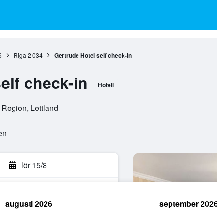
6
Riga
2 034
Gertrude Hotel self check-in
elf check-in
Hotell
 Region, Lettland
en
lör 15/8
augusti 2026
september 202