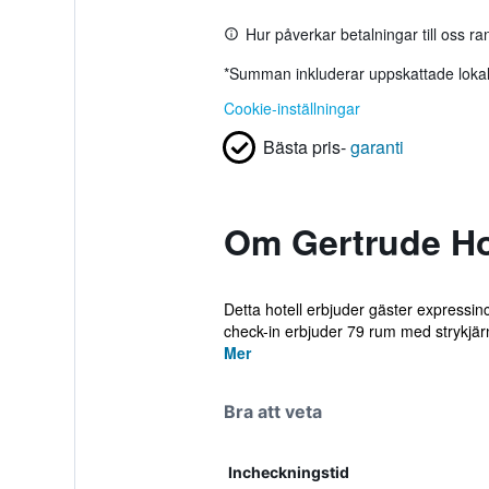
Hur påverkar betalningar till oss r
*
Summan inkluderar uppskattade lokala
Cookie-inställningar
Bästa pris-
garanti
Om Gertrude Hot
Detta hotell erbjuder gäster expressin
check-in erbjuder 79 rum med strykjärn/
Mer
Bra att veta
Incheckningstid