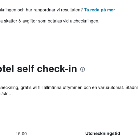
ankningen och hur rangordnar vi resultaten?
Ta reda på mer
 skatter & avgifter som betalas vid utcheckningen.
el self check-in
checkning, gratis wi-fi i allmänna utrymmen och en varuautomat. Städnin
str...
15:00
Utcheckningstid