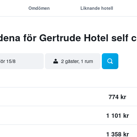
Omdömen
Liknande hotell
ena för Gertrude Hotel self 
lör 15/8
2 gäster, 1 rum
774 kr
1 101 kr
1 358 kr