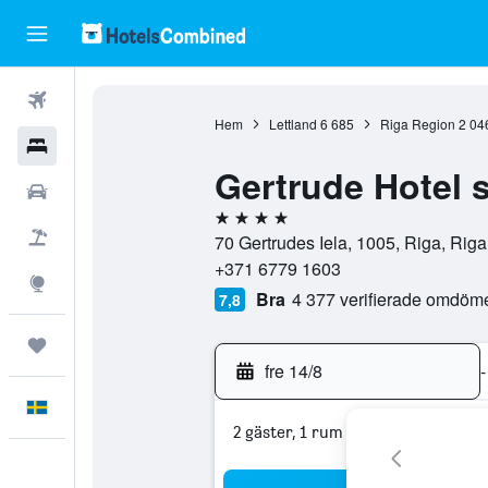
Flyg
Hem
Lettland
6 685
Riga Region
2 04
Hotell
Gertrude Hotel s
Hyrbilar
4 stjärnor
Flyg+hotell
70 Gertrudes Iela, 1005, Riga, Riga
+371 6779 1603
Explore
Bra
4 377 verifierade omdöm
7,8
Trips
fre 14/8
-
Svenska
2 gäster, 1 rum