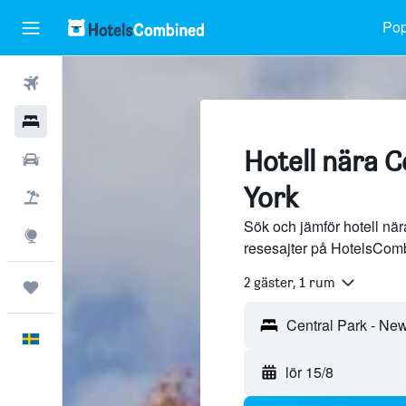
Pop
Flyg
Hotell
Hotell nära C
Hyrbilar
York
Flyg+hotell
Sök och jämför hotell när
Explore
resesajter på HotelsCom
2 gäster, 1 rum
Trips
Svenska
lör 15/8