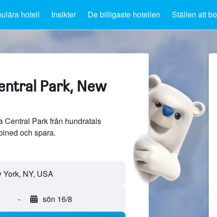
ulära hotell
Insikter
De billigaste hotellen
Ställen att b
entral Park, New
a Central Park från hundratals
bined och spara.
-
sön 16/8