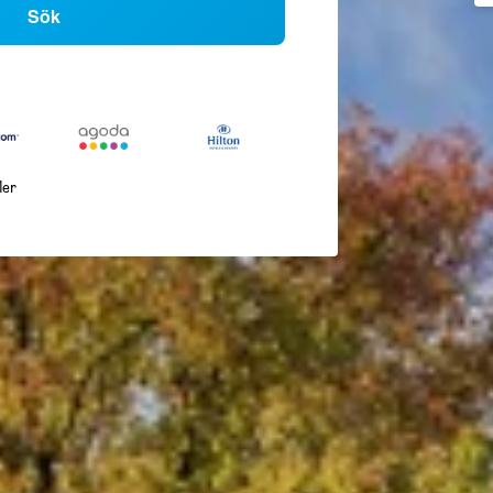
Sök
ler