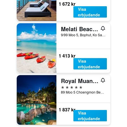
1 672 kr
Visa
erbjudande
Melati Beach Resort & Spa
9/99 Moo 5, Bophut, Ko Samui, Thailand
1 413 kr
Visa
erbjudande
Royal Muang Samui Villas
5 stjärnor
89 Moo 5 Choengmon Beach, Ko Samui, Thailand
1 837 kr
Visa
erbjudande