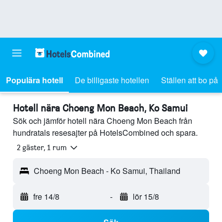
Populära hotell
De billigaste hotellen
Ställen att bo på
Hotell nära Choeng Mon Beach, Ko Samui
Sök och jämför hotell nära Choeng Mon Beach från
hundratals resesajter på HotelsCombined och spara.
2 gäster, 1 rum
Choeng Mon Beach - Ko Samui, Thailand
fre 14/8
-
lör 15/8