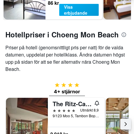
86 kr
Visa
erbjudande
Hotellpriser i Choeng Mon Beach
Priser på hotell (genomsnittligt pris per natt) för de valda
datumen, uppdelat per hotellklass. Ändra datumen högst
upp på sidan för att se fler alternativ nära Choeng Mon
Beach.
4 stjärnor
4+ stjärnor
The Ritz-Carlton Koh Samui
5 stjärnor
Utmärkt 8,9
9/123 Moo 5, Tambon Bophut, Ko Samui, Thailand