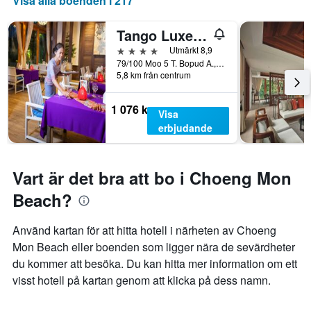
Visa alla boenden i 217
Tango Luxe Beach Villa Samui
4 stjärnor
Utmärkt 8,9
79/100 Moo 5 T. Bopud A., Ko Samui, Thailand
5,8 km från centrum
1 076 kr
Visa
erbjudande
Vart är det bra att bo i Choeng Mon
Beach?
Använd kartan för att hitta hotell i närheten av Choeng
Mon Beach eller boenden som ligger nära de sevärdheter
du kommer att besöka. Du kan hitta mer information om ett
visst hotell på kartan genom att klicka på dess namn.