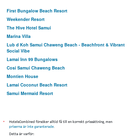
First Bungalow Beach Resort
Weekender Resort
The Hive Hotel Samui
Marina Villa
Lub d Koh Samui Chaweng Beach - Beachfront & Vibrant
Social Vibe
Lamai Inn 99 Bungalows
Cosi Samui Chaweng Beach
Montien House
Lamai Coconut Beach Resort
Samui Mermaid Resort
Smile House
Sand Sea Beach Resort
ibis Samui Bophut
*
HotelsCombined försöker alltid få till en korrekt prissättning, men
Samui First House Hotel
priserna är inte garanterade
.
Detta är varför:
Samui VertiColor