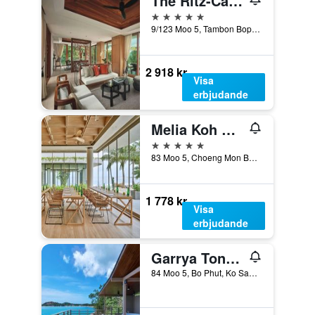
The Ritz-Carlton Koh Samui
5 stjärnor
9/123 Moo 5, Tambon Bophut, Ko Samui, Thailand
2 918 kr
Visa
erbjudande
Melia Koh Samui
5 stjärnor
83 Moo 5, Choeng Mon Beach, Bo Phut, Ko Samui, Thailand
1 778 kr
Visa
erbjudande
Garrya Tongsai Bay Samui
84 Moo 5, Bo Phut, Ko Samui, Thailand