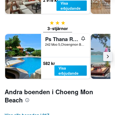
2 918 kr
Visa
erbjudande
3 stjärnor
3-stjärnor
Ps Thana Resort
242 Moo 5,Choengmon Beach, Ko Samui, Thailand
582 kr
Visa
erbjudande
Andra boenden i Choeng Mon
Beach