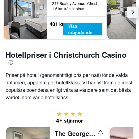
247 Bealey Avenue, Christchurch, Nya Zeeland
1,6 km från centrum
401 kr
Visa
erbjudande
Hotellpriser i Christchurch Casino
Priser på hotell (genomsnittligt pris per natt) för de valda
datumen, uppdelat per hotellklass. Vi har lyft fram de mest
populära boendena enligt våra användare samt det bästa
värdet inom varje hotellklass.
4 stjärnor
4+ stjärnor
The George Christchurch