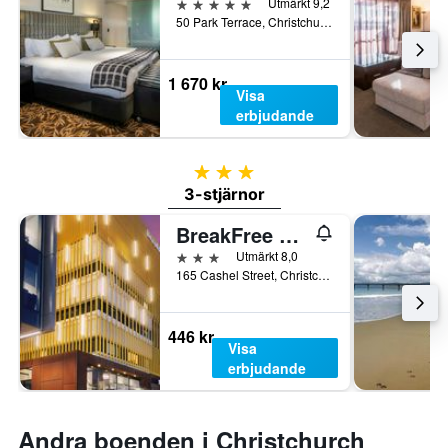
5 stjärnor
Utmärkt 9,2
50 Park Terrace, Christchurch, Nya Zeeland
1 670 kr
Visa
erbjudande
3 stjärnor
3-stjärnor
BreakFree on Cashel Christchurch
3 stjärnor
Utmärkt 8,0
165 Cashel Street, Christchurch, Nya Zeeland
446 kr
Visa
erbjudande
Andra boenden i Christchurch