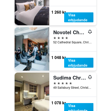
1 260 kr
Visa
erbjudande
Novotel Christchurch Cathedral Square
4 stjärnor
52 Cathedral Square, Christchurch, Nya Zeeland
1 048 kr
Visa
erbjudande
Sudima Christchurch City
5 stjärnor
49 Salisbury Street, Christchurch, Nya Zeeland
1 078 kr
Visa
erbjudande