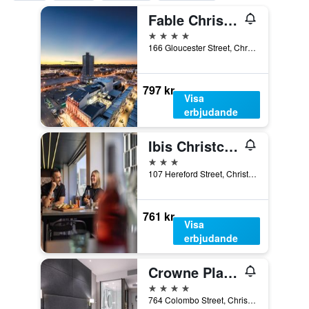
Fable Christchurch
4 stjärnor
166 Gloucester Street, Christchurch, Nya Zeeland
797 kr
Visa
erbjudande
Ibis Christchurch
3 stjärnor
107 Hereford Street, Christchurch, Nya Zeeland
761 kr
Visa
erbjudande
Crowne Plaza Christchurch By IHG
4 stjärnor
764 Colombo Street, Christchurch, Nya Zeeland