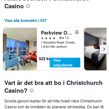
Casino
Visa alla boenden i 547
Parkview On Hagley
4 stjärnor
Bra 7,3
1 Riccarton Road, Christchurch, Nya Zeeland
1,8 km från centrum
522 kr
Visa
erbjudande
Vart är det bra att bo i Christchurch
Casino?
Scrolla genom kartan för att hitta hotell nära Christchurch
Casino och de områden du planerar att besöka. Du kan få