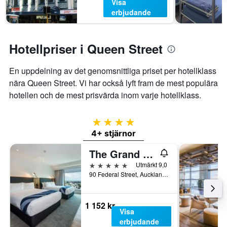
Visa
erbjudande
Hotellpriser i Queen Street
En uppdelning av det genomsnittliga priset per hotellklass
nära Queen Street. Vi har också lyft fram de mest populära
hotellen och de mest prisvärda inom varje hotellklass.
4 stjärnor
4+ stjärnor
The Grand by SkyCity
5 stjärnor
Utmärkt 9,0
90 Federal Street, Auckland, Nya Zeeland
1 152 kr
Visa
erbjudande