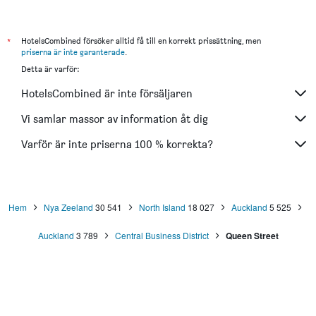
BKs Pioneer Motel
Knights Inn
The Shakespeare Hotel
*
HotelsCombined försöker alltid få till en korrekt prissättning, men
priserna är inte garanterade
.
Takapuna Motor Lodge
Detta är varför:
City Lodge Accommodation
HotelsCombined är inte försäljaren
Cascades Motor Lodge
Boulevard Hotel
Vi samlar massor av information åt dig
Varför är inte priserna 100 % korrekta?
Hem
Nya Zeeland
30 541
North Island
18 027
Auckland
5 525
Auckland
3 789
Central Business District
Queen Street