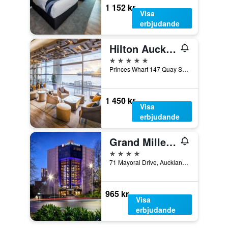
1 152 kr
Visa
erbjudande
Hilton Auckland
5 stjärnor
Princes Wharf 147 Quay Street, Auckland, Nya Zeeland
1 450 kr
Visa
erbjudande
Grand Millennium Auckland
4 stjärnor
71 Mayoral Drive, Auckland, Nya Zeeland
965 kr
Visa
erbjudande