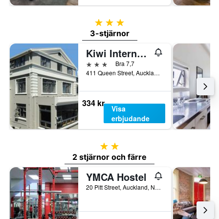
3 stjärnor
3-stjärnor
Kiwi International Hotel
3 stjärnor
Bra 7,7
411 Queen Street, Auckland, Nya Zeeland
334 kr
Visa
erbjudande
2 stjärnor
2 stjärnor och färre
YMCA Hostel
20 Pitt Street, Auckland, Nya Zeeland