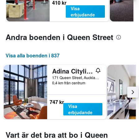
410 kr
Visa
erbjudande
Andra boenden i Queen Street
Visa alla boenden i 837
Adina Citylife Auckland
171 Queen Street, Auckland, Nya Zeeland
0,4 km från centrum
747 kr
Visa
erbjudande
Vart är det bra att bo i Queen