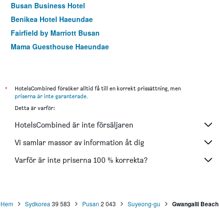
Busan Business Hotel
Benikea Hotel Haeundae
Fairfield by Marriott Busan
Mama Guesthouse Haeundae
Central Seven Hotel by Kwon Busan Seomyeon
Hotel tt Seomyeon
Stanford Hotel Busan
*
HotelsCombined försöker alltid få till en korrekt prissättning, men
priserna är inte garanterade
.
Busan Station Busan View Hotel
Detta är varför:
Hotel Marine view
HotelsCombined är inte försäljaren
Marianne Hotel
Hound Premier Nampo
Vi samlar massor av information åt dig
Fairfield by Marriott Busan Songdo Beach
Varför är inte priserna 100 % korrekta?
Hotel Homers
Hem
Sydkorea
39 583
Pusan
2 043
Suyeong-gu
Gwangalli Beach