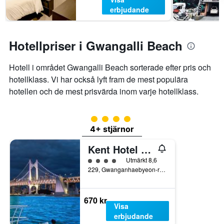
erbjudande
Hotellpriser i Gwangalli Beach
Hotell i området Gwangalli Beach sorterade efter pris och
hotellklass. Vi har också lyft fram de mest populära
hotellen och de mest prisvärda inom varje hotellklass.
Klasskategori: 4
4+ stjärnor
Kent Hotel Gwangalli by Kensington
Klasskategori: 4
Utmärkt 8,6
229, Gwanganhaebyeon-ro, Suyeong-gu, Pusan, Sydkorea
670 kr
Visa
erbjudande