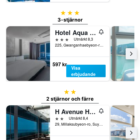
3 stjärnor
3-stjärnor
Hotel Aqua Palace
3 stjärnor
Utmärkt 8,3
225, Gwanganhaebyeon-ro, Suyeong-gu, Pusan, Sydkorea
597 kr
Visa
erbjudande
2 stjärnor
2 stjärnor och färre
H Avenue Hotel Gwangalli
2 stjärnor
Utmärkt 8,4
29, Millaksubyeon-ro, Suyeong-gu, Pusan, Sydkorea