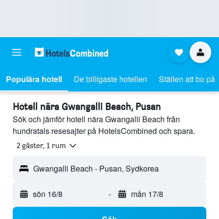
Populära hotell
De billigaste hotellen
Ställen att bo på
Hotell nära Gwangalli Beach, Pusan
Sök och jämför hotell nära Gwangalli Beach från
hundratals resesajter på HotelsCombined och spara.
2 gäster, 1 rum
Gwangalli Beach - Pusan, Sydkorea
sön 16/8
-
mån 17/8