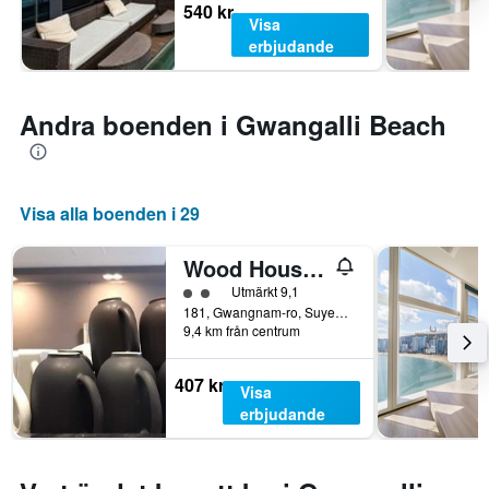
540 kr
Visa
erbjudande
Andra boenden i Gwangalli Beach
Visa alla boenden i 29
Wood House Hotel
Klasskategori: 2
Utmärkt 9,1
181, Gwangnam-ro, Suyeong-gu, Pusan, Sydkorea
9,4 km från centrum
407 kr
Visa
erbjudande