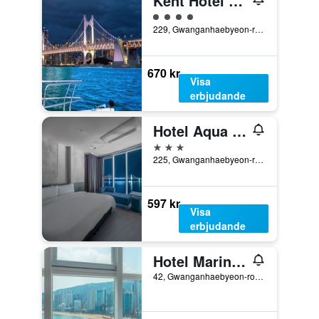
Kent Hotel Gwangalli by Kensington
Klasskategori: 4
229, Gwanganhaebyeon-ro, Suyeong-gu, Pusan, Sydkorea
670 kr
Visa
erbjudande
Hotel Aqua Palace
3 stjärnor
225, Gwanganhaebyeon-ro, Suyeong-gu, Pusan, Sydkorea
597 kr
Visa
erbjudande
Hotel Marine view
42, Gwanganhaebyeon-ro 278beon-gil, Pusan, Sydkorea