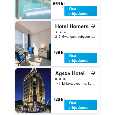
564 kr
Visa
erbjudande
Hotel Homers
3 stjärnor
217, Gwanganhaebyeon-ro, Suyeong-gu, Pusan, Sydkorea
739 kr
Visa
erbjudande
Ag405 Hotel
Klasskategori: 3
141, Millaksubyeon-ro, Suyeong-gu, Pusan, Sydkorea
720 kr
Visa
erbjudande