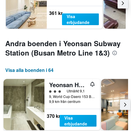
361 kr
Visa
erbjudande
Andra boenden i Yeonsan Subway
Station (Busan Metro Line 1&3)
Visa alla boenden i 64
Yeonsan Hound Hotel
Klasskategori: 3
Utmärkt 9,1
9, World Cup-Daero 153 Beon-Gil, Pusan, Sydkorea
9,9 km från centrum
370 kr
Visa
erbjudande