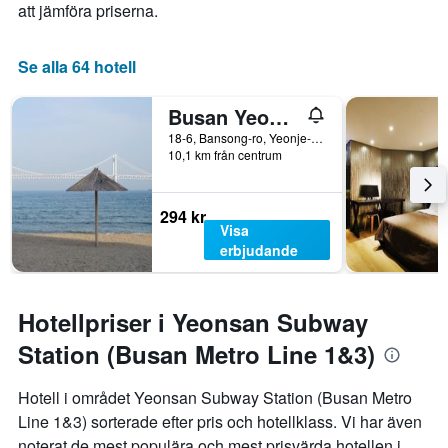
att jämföra priserna.
Se alla 64 hotell
Busan Yeonsan Shire
18-6, Bansong-ro, Yeonje-gu, Pusan, Sydkorea
10,1 km från centrum
294 kr
Visa
erbjudande
Hotellpriser i Yeonsan Subway
Station (Busan Metro Line 1&3)
Hotell i området Yeonsan Subway Station (Busan Metro
Line 1&3) sorterade efter pris och hotellklass. Vi har även
noterat de mest populära och mest prisvärda hotellen i