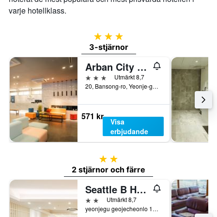
varje hotellklass.
3 stjärnor
3-stjärnor
Arban City Hotel
3 stjärnor
Utmärkt 8,7
20, Bansong-ro, Yeonje-gu, Pusan, Sydkorea
571 kr
Visa
erbjudande
2 stjärnor
2 stjärnor och färre
Seattle B Hotel
2 stjärnor
Utmärkt 8,7
yeonjegu geojecheonlo 154beongil 42, Pusan, Sydkorea