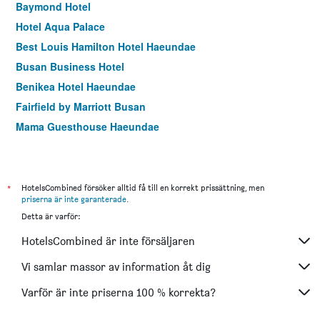
Baymond Hotel
Hotel Aqua Palace
Best Louis Hamilton Hotel Haeundae
Busan Business Hotel
Benikea Hotel Haeundae
Fairfield by Marriott Busan
Mama Guesthouse Haeundae
Central Seven Hotel by Kwon Busan Seomyeon
Hotel tt Seomyeon
Stanford Hotel Busan
*
HotelsCombined försöker alltid få till en korrekt prissättning, men
priserna är inte garanterade
.
Busan Station Busan View Hotel
Detta är varför:
Hotel Marine view
HotelsCombined är inte försäljaren
Marianne Hotel
Hound Premier Nampo
Vi samlar massor av information åt dig
Fairfield by Marriott Busan Songdo Beach
Varför är inte priserna 100 % korrekta?
Hotel Homers