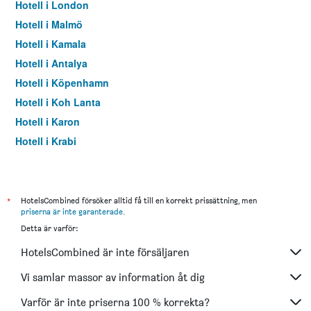
Hotell i London
Hotell i Malmö
Hotell i Kamala
Hotell i Antalya
Hotell i Köpenhamn
Hotell i Koh Lanta
Hotell i Karon
Hotell i Krabi
Hotell i Paris
Hotell i Pattaya
Hotell i Karlstad
*
HotelsCombined försöker alltid få till en korrekt prissättning, men
priserna är inte garanterade
.
Hotell i Patong
Detta är varför:
Hotell i Istanbul
HotelsCombined är inte försäljaren
Hotell i Dubai
Hotell i Helsingborg
Vi samlar massor av information åt dig
Hotell i Barcelona
Varför är inte priserna 100 % korrekta?