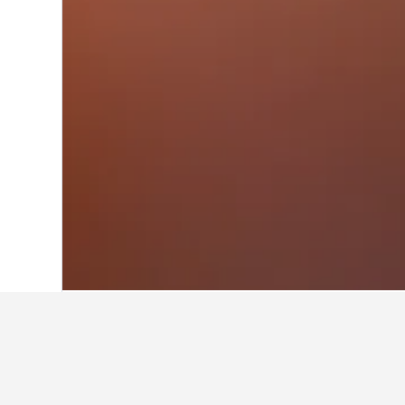
Hem
Finland
18 814
Egentliga Finlan