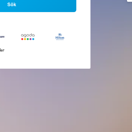
Sök
ler