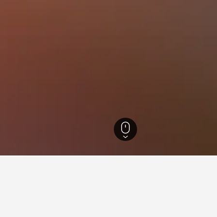
d
928
Luonnonmaa