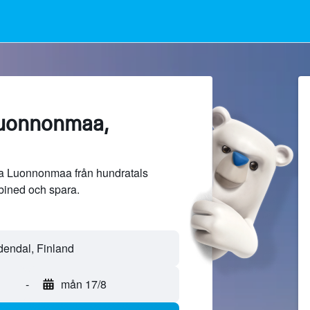
Luonnonmaa,
ra Luonnonmaa från hundratals
bined och spara.
-
mån 17/8