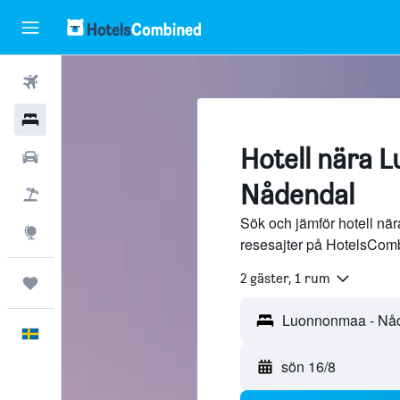
Flyg
Hotell
Hotell nära 
Hyrbilar
Nådendal
Flyg+hotell
Sök och jämför hotell nä
Explore
resesajter på HotelsCom
2 gäster, 1 rum
Trips
Svenska
sön 16/8