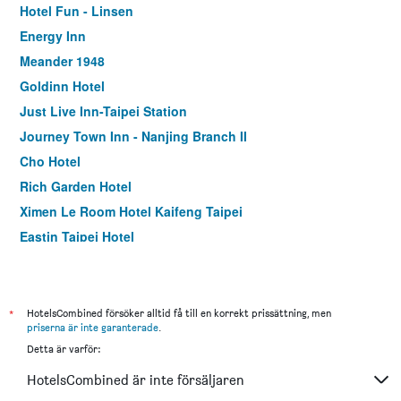
Hotel Fun - Linsen
Energy Inn
Meander 1948
Goldinn Hotel
Just Live Inn-Taipei Station
Journey Town Inn - Nanjing Branch II
Cho Hotel
Rich Garden Hotel
Ximen Le Room Hotel Kaifeng Taipei
Eastin Taipei Hotel
Rf Hotel - Sanchong
Citizen Hotel
Nys Loft Hotel - Hostel
*
HotelsCombined försöker alltid få till en korrekt prissättning, men
priserna är inte garanterade
.
Via Hotel Taipei Station
Detta är varför:
Y Hotel
HotelsCombined är inte försäljaren
Tokyo International Hotel