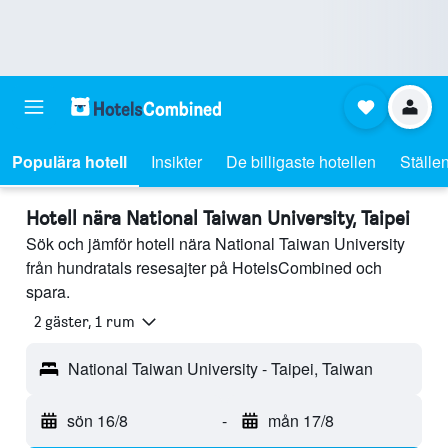
Populära hotell
Insikter
De billigaste hotellen
Ställen
Hotell nära National Taiwan University, Taipei
Sök och jämför hotell nära National Taiwan University
från hundratals resesajter på HotelsCombined och
spara.
2 gäster, 1 rum
National Taiwan University - Taipei, Taiwan
sön 16/8
-
mån 17/8