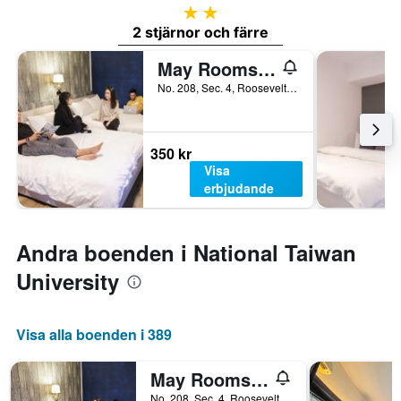
2 stjärnor
2 stjärnor och färre
May Rooms Taipei Ntu - Hostel
No. 208, Sec. 4, Roosevelt Rd., Taipei, Taiwan
350 kr
Visa
erbjudande
Andra boenden i National Taiwan
University
Visa alla boenden i 389
May Rooms Taipei Ntu - Hostel
No. 208, Sec. 4, Roosevelt Rd., Taipei, Taiwan