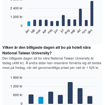
Bar
Chart
2 400 kr
graphic.
chart
with
12
1 200 kr
bars.
0
Diagrammet
feb
maj
aug
nov
jan
apr
jul
okt
mar
jun
sep
dec
visar
End
of
det
interactive
genomsnittliga
chart
rumspriset
Vilken är den billigaste dagen att bo på hotell nära
månad
National Taiwan University?
för
Den billigaste dagen att bo nära National Taiwan University är
månad.
tisdag (498 kr). Å andra sidan kan resenärer förvänta sig att betala
Diagrammet
mest på fredag, när det genomsnittliga priset per natt är 1 525 kr.
har
1
1 800 kr
X-
axel
Bar
Chart
1 200 kr
graphic.
som
chart
with
visar
7
600 kr
månaderna.
bars.
Diagrammet
0
har