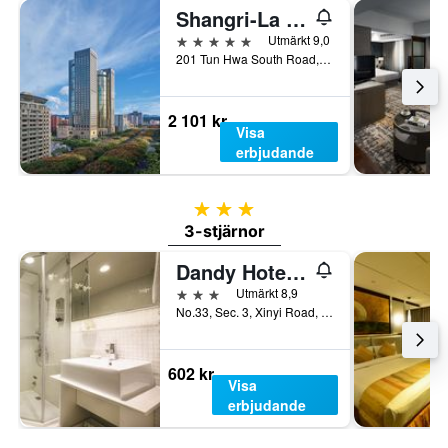
Shangri-La Far Eastern, Taipei
5 stjärnor
Utmärkt 9,0
201 Tun Hwa South Road, Section 2, Taipei, Taiwan
2 101 kr
Visa
erbjudande
3 stjärnor
3-stjärnor
Dandy Hotel-Daan Park Branch
3 stjärnor
Utmärkt 8,9
No.33, Sec. 3, Xinyi Road, Taipei, Taiwan
602 kr
Visa
erbjudande