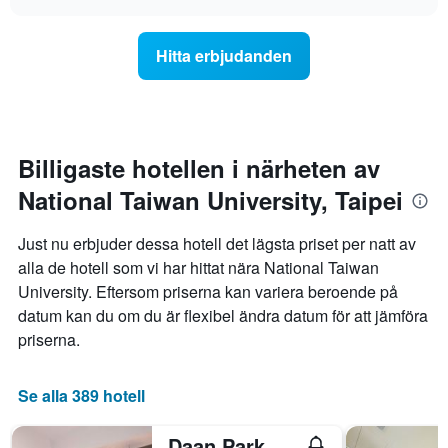
när
chart
genomsnittliga
datumet
rumspriset.
för
Hitta erbjudanden
vistelsen
närmar
sig.
Diagrammet
har
1
Billigaste hotellen i närheten av
X-
National Taiwan University, Taipei
axel
som
visar
Just nu erbjuder dessa hotell det lägsta priset per natt av
antalet
alla de hotell som vi har hittat nära National Taiwan
dagar
University. Eftersom priserna kan variera beroende på
innan
vistelsen.
datum kan du om du är flexibel ändra datum för att jämföra
Diagrammet
priserna.
har
1
Y-
Se alla 389 hotell
axel
som
Daan Park Hotel
visar