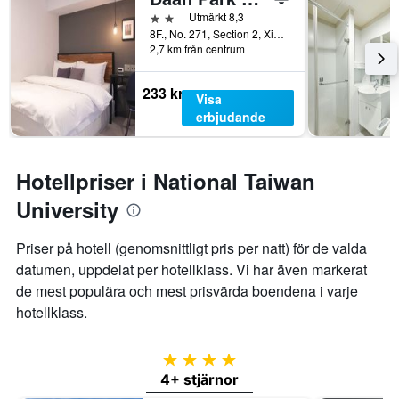
det
2 stjärnor
Utmärkt 8,3
genomsnittliga
8F., No. 271, Section 2, Xinyi Road, Taipei, Taiwan
rumspriset.
2,7 km från centrum
233 kr
Visa
erbjudande
Hotellpriser i National Taiwan
University
Priser på hotell (genomsnittligt pris per natt) för de valda
datumen, uppdelat per hotellklass. Vi har även markerat
de mest populära och mest prisvärda boendena i varje
hotellklass.
4 stjärnor
4+ stjärnor