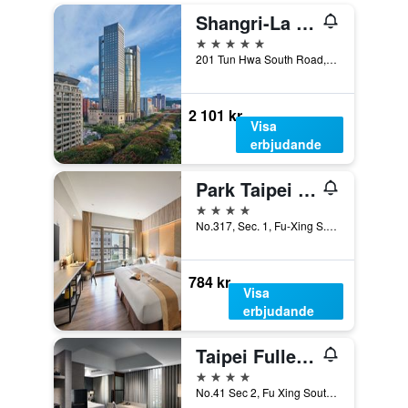
Shangri-La Far Eastern, Taipei
5 stjärnor
201 Tun Hwa South Road, Section 2, Taipei, Taiwan
2 101 kr
Visa
erbjudande
Park Taipei Hotel
4 stjärnor
No.317, Sec. 1, Fu-Xing S. Rd., Taipei, Taiwan
784 kr
Visa
erbjudande
Taipei Fullerton Hotel - South
4 stjärnor
No.41 Sec 2, Fu Xing South Road, Taipei, Taiwan