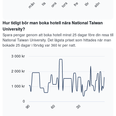
Diagrammet
fre
tors
ons
tis
mån
sön
lör
1
visar
End
Y-
of
det
axel
interactive
genomsnittliga
chart
som
rumspriset
Hur tidigt bör man boka hotell nära National Taiwan
visar
för
University?
det
varje
genomsnittliga
Spara pengar genom att boka hotell minst 25 dagar före din resa till
veckodag.
rumspriset.
National Taiwan University. Det lägsta priset som hittades när man
Diagrammet
bokade 25 dagar i förväg var 360 kr per natt.
har
1
3 000 kr
X-
axel
Line
Chart
graphic.
som
chart
with
2 000 kr
visar
90
veckodagarna.
data
Diagrammet
points.
har
1 000 kr
1
Diagrammet
Y-
visar
axel
0
hur
som
60
90
30
rumspriset
End
visar
of
förändras
interactive
det