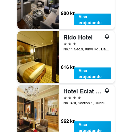
900 kr
Visa
erbjudande
Rido Hotel
3 stjärnor
No.11 Sec.3, Xinyi Rd., Da-an Dist., Taipei, Taiwan
616 kr
Visa
erbjudande
Hotel Eclat Taipei
4 stjärnor
No. 370, Section 1, Dunhua South Road, Taipei, Taiwan
962 kr
Visa
erbjudande