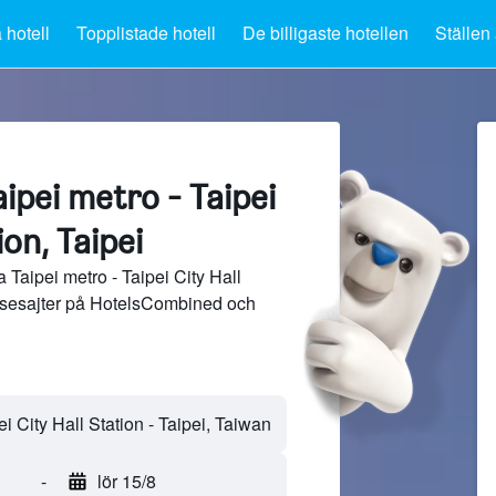
 hotell
Topplistade hotell
De billigaste hotellen
Ställen 
aipei metro - Taipei
ion, Taipei
 Taipei metro - Taipei City Hall
resesajter på HotelsCombined och
-
lör 15/8