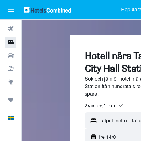
Populära
Flyg
Hotell
Hotell nära T
Hyrbilar
City Hall Stat
Flyg+hotell
Sök och jämför hotell nära
Explore
Station från hundratals 
spara.
Trips
2 gäster, 1 rum
Svenska
fre 14/8