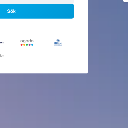
Sök
ler