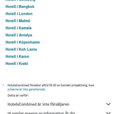
Hotell i Bangkok
Hotell i London
Hotell i Malmö
Hotell i Kamala
Hotell i Antalya
Hotell i Köpenhamn
Hotell i Koh Lanta
Hotell i Karon
Hotell i Krabi
Hotell i Paris
Hotell i Pattaya
Hotell i Karlstad
*
HotelsCombined försöker alltid få till en korrekt prissättning, men
priserna är inte garanterade
.
Hotell i Patong
Detta är varför:
Hotell i Istanbul
HotelsCombined är inte försäljaren
Hotell i Dubai
Hotell i Helsingborg
Vi samlar massor av information åt dig