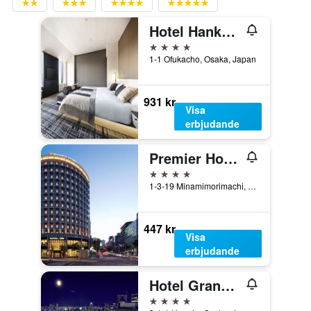
Hotel Hankyu Respire Osaka
4 stjärnor
1-1 Ofukacho, Osaka, Japan
931 kr
Visa
erbjudande
Premier Hotel Cabin President Osaka
4 stjärnor
1-3-19 Minamimorimachi, Kita-ku, Osaka, Japan
447 kr
Visa
erbjudande
Hotel Granvia Osaka
4 stjärnor