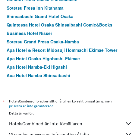
Sotetsu Fresa Inn Kitahama
Shinsaibashi Grand Hotel Osaka
Quintessa Hotel Osaka Shinsaibashi Comic&Books
Business Hotel Nissei
Sotetsu Grand Fresa Osaka-Namba
Apa Hotel & Resort Midosuji Hommachi Ekimae Tower
Apa Hotel Osaka-Higobashi-Ekimae
Apa Hotel Namba-Eki Higashi
Apa Hotel Namba Shinsaibashi
Hotel The Flag Shinsaibashi
Garner Hotel Osaka Honmachi Station by IHG
Sotetsu Fresa Inn Osaka Namba
*
HotelsCombined försöker alltid få till en korrekt prissättning, men
priserna är inte garanterade
.
Namba Oriental Hotel
Detta är varför:
Hotel Vischio Osaka
HotelsCombined är inte försäljaren
Dotonbori Hotel
Ark Hotel Osaka Shinsaibashi
Vi samlar massor av information åt dig