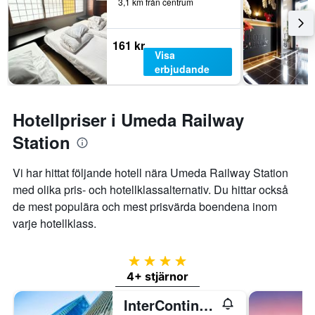
3,1 km från centrum
161 kr
Visa
erbjudande
Hotellpriser i Umeda Railway
Station
Vi har hittat följande hotell nära Umeda Railway Station
med olika pris- och hotellklassalternativ. Du hittar också
de mest populära och mest prisvärda boendena inom
varje hotellklass.
4 stjärnor
4+ stjärnor
InterContinental Osaka by IHG