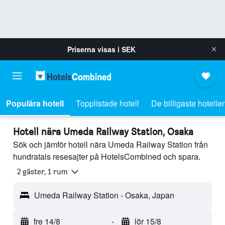
Priserna visas i
SEK
Populära hotell
Topplistade hotell
De billigaste hotelle
Hotell nära Umeda Railway Station, Osaka
Sök och jämför hotell nära Umeda Railway Station från
hundratals resesajter på HotelsCombined och spara.
2 gäster, 1 rum
Umeda Railway Station - Osaka, Japan
fre 14/8
-
lör 15/8