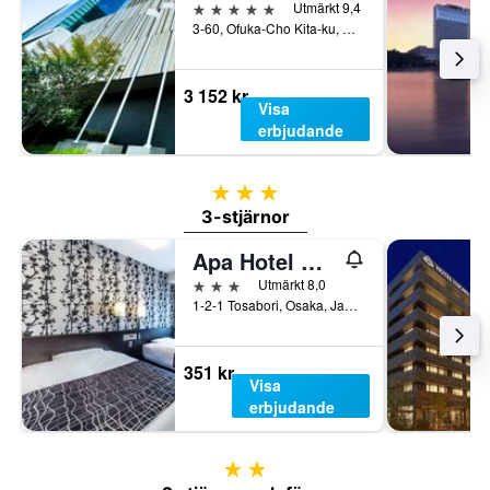
5 stjärnor
Utmärkt 9,4
3-60, Ofuka-Cho Kita-ku, Osaka, Japan
3 152 kr
Visa
erbjudande
3 stjärnor
3-stjärnor
Apa Hotel Osaka-Higobashi-Ekimae
3 stjärnor
Utmärkt 8,0
1-2-1 Tosabori, Osaka, Japan
351 kr
Visa
erbjudande
2 stjärnor