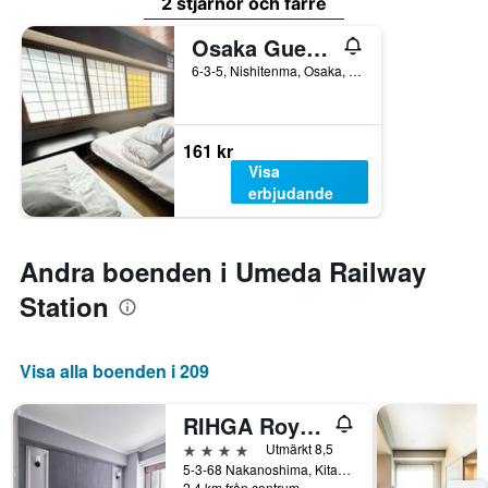
2 stjärnor och färre
Osaka Guesthouse Sakura
6-3-5, Nishitenma, Osaka, Japan
161 kr
Visa
erbjudande
Andra boenden i Umeda Railway
Station
Visa alla boenden i 209
RIHGA Royal Hotel Osaka, Vignette Collection by IHG
4 stjärnor
Utmärkt 8,5
5-3-68 Nakanoshima, Kita-Ku, Osaka, Japan
2,4 km från centrum