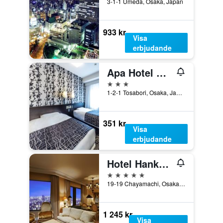
3-1-1 Umeda, Osaka, Japan
933 kr
Visa
erbjudande
Apa Hotel Osaka-Higobashi-Ekimae
3 stjärnor
1-2-1 Tosabori, Osaka, Japan
351 kr
Visa
erbjudande
Hotel Hankyu International
5 stjärnor
19-19 Chayamachi, Osaka, Japan
1 245 kr
Visa