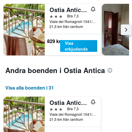
Ostia Antica Park Hotel
3 stjärnor
Bra 7,3
Viale dei Romagnoli 1041/a, Rom, Italien
21,5 km från centrum
829 kr
Visa
erbjudande
Andra boenden i Ostia Antica
Visa alla boenden i 31
Ostia Antica Park Hotel
3 stjärnor
Bra 7,3
Viale dei Romagnoli 1041/a, Rom, Italien
21,5 km från centrum