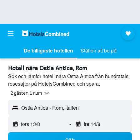
De billigaste hotellen
Ställen att bo på
Hotell nära Ostia Antica, Rom
Sök och jämför hotell nära Ostia Antica från hundratals
resesajter på HotelsCombined och spara.
2 gäster, 1 rum
Ostia Antica - Rom, Italien
tors 13/8
-
fre 14/8