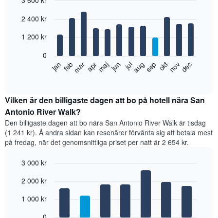
3 600 kr
Bar
Chart
2 400 kr
graphic.
chart
with
12
1 200 kr
bars.
0
Diagrammet
feb
maj
aug
nov
jan
apr
jul
okt
mar
jun
sep
dec
visar
End
of
det
interactive
genomsnittliga
chart
rumspriset
Vilken är den billigaste dagen att bo på hotell nära San
månad
Antonio River Walk?
för
Den billigaste dagen att bo nära San Antonio River Walk är tisdag
månad.
(1 241 kr). Å andra sidan kan resenärer förvänta sig att betala mest
Diagrammet
på fredag, när det genomsnittliga priset per natt är 2 654 kr.
har
1
3 000 kr
X-
axel
Bar
Chart
2 000 kr
graphic.
som
chart
with
visar
7
1 000 kr
månaderna.
bars.
Diagrammet
0