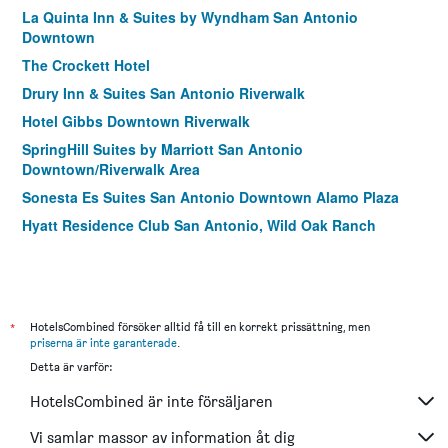
La Quinta Inn & Suites by Wyndham San Antonio
Downtown
The Crockett Hotel
Drury Inn & Suites San Antonio Riverwalk
Hotel Gibbs Downtown Riverwalk
SpringHill Suites by Marriott San Antonio
Downtown/Riverwalk Area
Sonesta Es Suites San Antonio Downtown Alamo Plaza
Hyatt Residence Club San Antonio, Wild Oak Ranch
Hotel 1914 - Historic Alamo Riverwalk, an Ascend
Collection Hotel
SpringHill Suites by Marriott San Antonio Alamo
Plaza/Convention Center
*
HotelsCombined försöker alltid få till en korrekt prissättning, men
priserna är inte garanterade
.
TownePlace Suites by Marriott San Antonio Downtown
Riverwalk
Detta är varför:
Homewood Suites by Hilton San Antonio -
HotelsCombined är inte försäljaren
Riverwalk/Downtown
Vi samlar massor av information åt dig
Hampton Inn San Antonio-Downtown (River Walk Area)