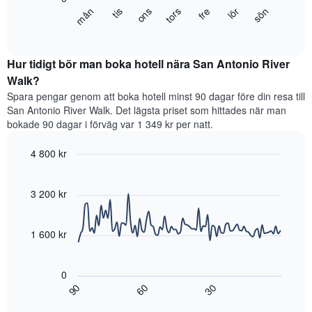
har
Diagrammet
fre
tors
ons
tis
mån
sön
lör
1
visar
End
Y-
of
det
axel
interactive
genomsnittliga
chart
som
rumspriset
Hur tidigt bör man boka hotell nära San Antonio River
visar
för
Walk?
det
varje
genomsnittliga
Spara pengar genom att boka hotell minst 90 dagar före din resa till
veckodag.
rumspriset.
San Antonio River Walk. Det lägsta priset som hittades när man
Diagrammet
bokade 90 dagar i förväg var 1 349 kr per natt.
har
1
4 800 kr
X-
axel
Line
Chart
graphic.
som
chart
with
3 200 kr
visar
90
veckodagarna.
data
Diagrammet
points.
har
1 600 kr
1
Diagrammet
Y-
visar
axel
0
hur
som
60
90
30
rumspriset
End
visar
of
förändras
interactive