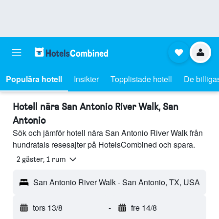
Populära hotell
Insikter
Topplistade hotell
De billiga
Hotell nära San Antonio River Walk, San
Antonio
Sök och jämför hotell nära San Antonio River Walk från
hundratals resesajter på HotelsCombined och spara.
2 gäster, 1 rum
San Antonio River Walk - San Antonio, TX, USA
tors 13/8
-
fre 14/8