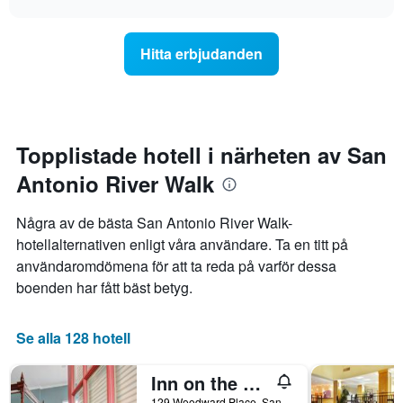
det
när
chart
genomsnittliga
datumet
rumspriset.
för
Hitta erbjudanden
vistelsen
närmar
sig.
Diagrammet
har
1
Topplistade hotell i närheten av San
X-
Antonio River Walk
axel
som
visar
Några av de bästa San Antonio River Walk-
antalet
hotellalternativen enligt våra användare. Ta en titt på
dagar
användaromdömena för att ta reda på varför dessa
innan
vistelsen.
boenden har fått bäst betyg.
Diagrammet
har
1
Se alla 128 hotell
Y-
axel
Inn on the Riverwalk
som
visar
129 Woodward Place, San Antonio, TX, USA