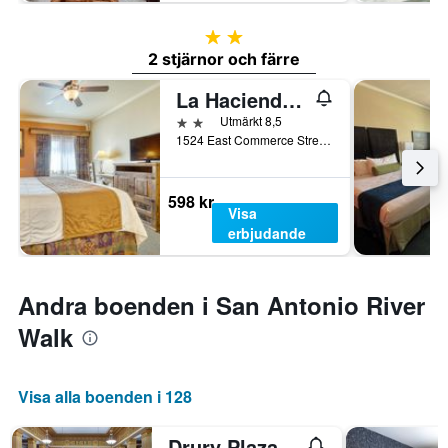
2 stjärnor
2 stjärnor och färre
La Hacienda Inn
2 stjärnor
Utmärkt 8,5
1524 East Commerce Street, San Antonio, TX, USA
598 kr
Visa
erbjudande
Andra boenden i San Antonio River
Walk
Visa alla boenden i 128
Drury Plaza Hotel San Antonio Riverwalk