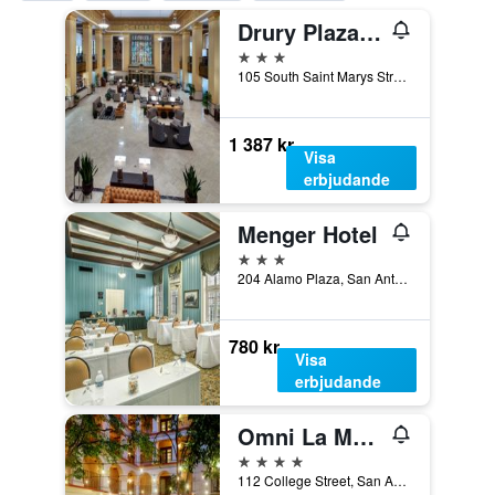
Drury Plaza Hotel San Antonio Riverwalk
3 stjärnor
105 South Saint Marys Street, San Antonio, TX, USA
1 387 kr
Visa
erbjudande
Menger Hotel
3 stjärnor
204 Alamo Plaza, San Antonio, TX, USA
780 kr
Visa
erbjudande
Omni La Mansion del Rio
4 stjärnor
112 College Street, San Antonio, TX, USA