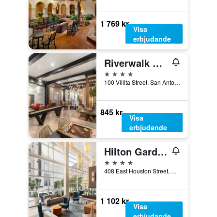
1 769 kr
Visa
erbjudande
Riverwalk Plaza Hotel
4 stjärnor
100 Villita Street, San Antonio, TX, USA
845 kr
Visa
erbjudande
Hilton Garden Inn San Antonio Downtown Riverwalk
4 stjärnor
408 East Houston Street, San Antonio, TX, USA
1 102 kr
Visa
erbjudande