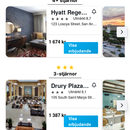
4+ stjärnor
Hyatt Regency San Antonio Riverwalk
4 stjärnor
Utmärkt 8,7
123 Losoya Street, San Antonio, TX, USA
1 674 kr
Visa
erbjudande
3 stjärnor
3-stjärnor
Drury Plaza Hotel San Antonio Riverwalk
3 stjärnor
Utmärkt 9,1
105 South Saint Marys Street, San Antonio, TX, USA
1 387 kr
Visa
erbjudande