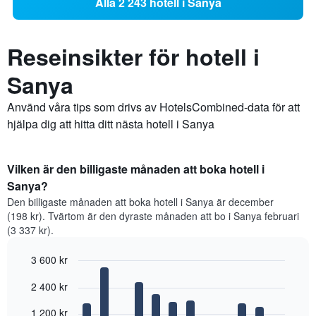
Alla 2 243 hotell i Sanya
Reseinsikter för hotell i
Sanya
Använd våra tips som drivs av HotelsCombined-data för att
hjälpa dig att hitta ditt nästa hotell i Sanya
Vilken är den billigaste månaden att boka hotell i
Sanya?
Den billigaste månaden att boka hotell i Sanya är december
(198 kr). Tvärtom är den dyraste månaden att bo i Sanya februari
(3 337 kr).
3 600 kr
Bar
Chart
2 400 kr
graphic.
chart
with
12
1 200 kr