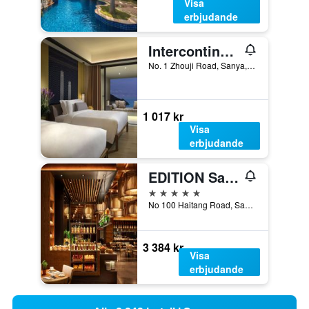
Visa
erbjudande
Intercontinental Hotels Sanya Resort By IHG
No. 1 Zhouji Road, Sanya, Kina
1 017 kr
Visa
erbjudande
EDITION Sanya
5 stjärnor
No 100 Haitang Road, Sanya, Kina
3 384 kr
Visa
erbjudande