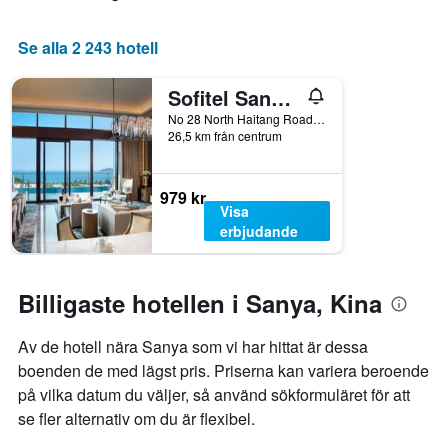
priset
vistelsen.
som
Diagrammet
Se alla 2 243 hotell
hittats
har
under
1
Sofitel Sanya Leeman Resort
de
Y-
senaste
axel
No 28 North Haitang Road Haitang Bay District, Sanya, Kina
3
som
26,5 km från centrum
dagarna
visar
för
det
ett
genomsnittliga
979 kr
rum
rumspriset.
Visa
i
erbjudande
helgen.
Billigaste hotellen i Sanya, Kina
Av de hotell nära Sanya som vi har hittat är dessa
boenden de med lägst pris. Priserna kan variera beroende
på vilka datum du väljer, så använd sökformuläret för att
se fler alternativ om du är flexibel.