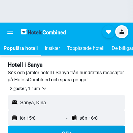
Populära hotell
Insikter
Topplistade hotell
De billiga
Hotell i Sanya
Sök och jämför hotell i Sanya från hundratals resesajter
på HotelsCombined och spara pengar.
2 gäster, 1 rum
Sanya, Kina
lör 15/8
-
sön 16/8