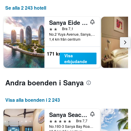
Se alla 2 243 hotell
Sanya Eide Yacht Resort
2 stjärnor
Bra 7,1
No.2 Yuya Avenue, Sanya, Kina
1,4 km från centrum
171 kr
Visa
erbjudande
Andra boenden i Sanya
Visa alla boenden i 2 243
Sanya Seacube Holiday Hotel
5 stjärnor
Bra 7,7
No.193-3 Sanya Bay Road, Sanya, Kina