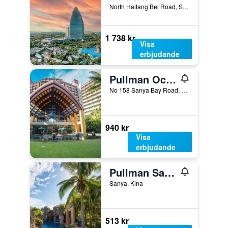
North Haitang Bei Road, Sanya, Kina
1 738 kr
Visa
erbjudande
Pullman Oceanview Sanya Bay Resort & Spa
No 158 Sanya Bay Road, Sanya, Kina
940 kr
Visa
erbjudande
Pullman Sanya Yalong Bay Villas and Resort
Sanya, Kina
513 kr