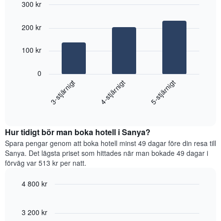
300 kr
ikväll,
Bar
Chart
sammanställt
graphic.
chart
utifrån
200 kr
with
antalet
3
stjärnor.
bars.
100 kr
Diagrammet
har
Diagrammet
0
1
visar
4-stjärnigt
3-stjärnigt
5-stjärnigt
X-
det
axel
genomsnittliga
som
End
priset
of
visar
som
interactive
hotellkategorier
hittats
chart
utifrån
Hur tidigt bör man boka hotell i Sanya?
under
antalet
de
Spara pengar genom att boka hotell minst 49 dagar före din resa till
stjärnor.
senaste
Sanya. Det lägsta priset som hittades när man bokade 49 dagar i
Diagrammet
3
förväg var 513 kr per natt.
har
dagarna
1
för
4 800 kr
Y-
ett
axel
Line
Chart
rum
graphic.
chart
som
i
with
3 200 kr
visar
helgen,
90