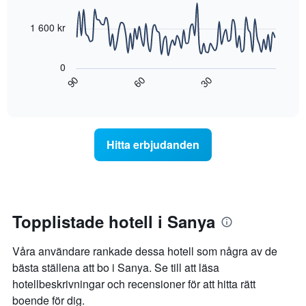
det
sammanställt
data
genomsnittliga
points.
utifrån
1 600 kr
priset
antalet
som
stjärnor.
Diagrammet
hittats
Diagrammet
visar
0
under
har
hur
60
90
30
de
1
rumspriset
End
senaste
of
X-
förändras
interactive
3
axel
när
chart
dagarna
som
datumet
för
visar
för
Hitta erbjudanden
ett
hotellkategorier
vistelsen
rum
utifrån
närmar
ikväll.
antalet
sig.
stjärnor.
Diagrammet
Diagrammet
har
har
1
Topplistade hotell i Sanya
1
X-
Y-
axel
Våra användare rankade dessa hotell som några av de
axel
som
som
visar
bästa ställena att bo i Sanya. Se till att läsa
visar
antalet
hotellbeskrivningar och recensioner för att hitta rätt
det
dagar
boende för dig.
genomsnittliga
innan