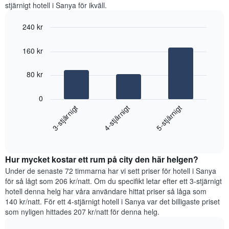
har
stjärnigt hotell i Sanya för ikväll.
1
X-
240 kr
axel
Bar
Chart
som
graphic.
chart
visar
160 kr
with
det
3
genomsnittliga
bars.
80 kr
rumspriset.
Diagrammet
Diagrammet
0
har
visar
4-stjärnigt
3-stjärnigt
5-stjärnigt
1
det
Y-
genomsnittliga
axel
End
priset
of
som
som
interactive
visar
hittats
chart
de
Hur mycket kostar ett rum på city den här helgen?
under
mest
de
Under de senaste 72 timmarna har vi sett priser för hotell i Sanya
populära
senaste
för så lågt som 206 kr/natt. Om du specifikt letar efter ett 3-stjärnigt
stadsdelarna.
3
hotell denna helg har våra användare hittat priser så låga som
dagarna
140 kr/natt. För ett 4-stjärnigt hotell i Sanya var det billigaste priset
för
som nyligen hittades 207 kr/natt för denna helg.
ett
rum