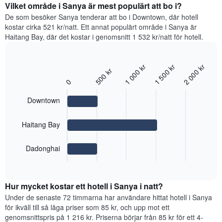
rumspriset
Vilket område i Sanya är mest populärt att bo i?
visar
för
De som besöker Sanya tenderar att bo i Downtown, där hotell
det
varje
kostar cirka 521 kr/natt. Ett annat populärt område i Sanya är
genomsnittliga
veckodag.
rumspriset.
Haitang Bay, där det kostar i genomsnitt 1 532 kr/natt för hotell.
Diagrammet
har
1
1 000 kr
1 500 kr
2 000 kr
Bar
X-
Chart
500 kr
graphic.
chart
axel
0
with
som
3
visar
Downtown
bars.
veckodagarna.
Diagrammet
Diagrammet
Haitang Bay
har
visar
1
det
Y-
Dadonghai
genomsnittliga
axel
End
rumspriset
of
som
i
interactive
visar
de
chart
det
Hur mycket kostar ett hotell i Sanya i natt?
mest
genomsnittliga
populära
Under de senaste 72 timmarna har användare hittat hotell i Sanya
rumspriset.
områdena.
för ikväll till så låga priser som 85 kr, och upp mot ett
Diagrammet
genomsnittspris på 1 216 kr. Priserna börjar från 85 kr för ett 4-