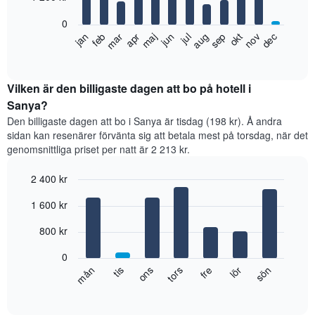
bars.
0
Diagrammet
feb
maj
aug
nov
jan
apr
jul
okt
mar
jun
sep
dec
visar
End
of
det
interactive
genomsnittliga
chart
rumspriset
Vilken är den billigaste dagen att bo på hotell i
månad
Sanya?
för
Den billigaste dagen att bo i Sanya är tisdag (198 kr). Å andra
månad.
sidan kan resenärer förvänta sig att betala mest på torsdag, när det
Diagrammet
genomsnittliga priset per natt är 2 213 kr.
har
1
2 400 kr
X-
axel
Bar
Chart
1 600 kr
graphic.
som
chart
with
visar
7
800 kr
månaderna.
bars.
Diagrammet
0
har
Diagrammet
fre
tors
ons
tis
mån
sön
lör
1
visar
End
Y-
of
det
axel
interactive
genomsnittliga
chart
som