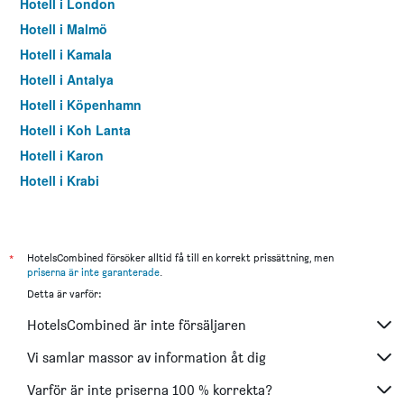
Hotell i London
Hotell i Malmö
Hotell i Kamala
Hotell i Antalya
Hotell i Köpenhamn
Hotell i Koh Lanta
Hotell i Karon
Hotell i Krabi
Hotell i Paris
Hotell i Pattaya
Hotell i Karlstad
*
HotelsCombined försöker alltid få till en korrekt prissättning, men
priserna är inte garanterade
.
Hotell i Patong
Detta är varför:
Hotell i Istanbul
HotelsCombined är inte försäljaren
Hotell i Dubai
Hotell i Helsingborg
Vi samlar massor av information åt dig
Hotell i Barcelona
Varför är inte priserna 100 % korrekta?