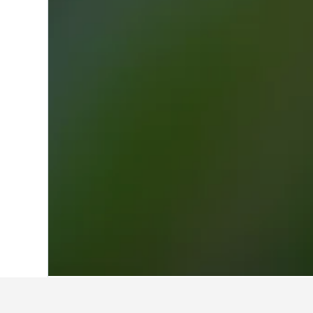
Hem
Nya Zeeland
30 538
North Island