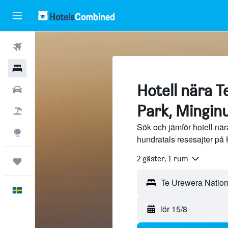
Flyg
Hotell
Hotell nära 
Hyrbilar
Park, Minginu
Flyg+hotell
Sök och jämför hotell nä
Explore
hundratals resesajter på
2 gäster, 1 rum
Trips
Svenska
lör 15/8