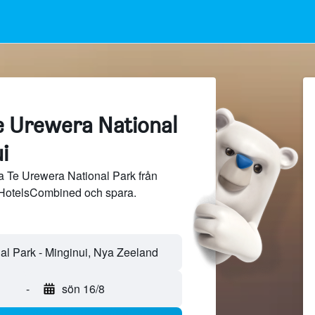
Te Urewera National
i
ra Te Urewera National Park från
 HotelsCombined och spara.
-
sön 16/8