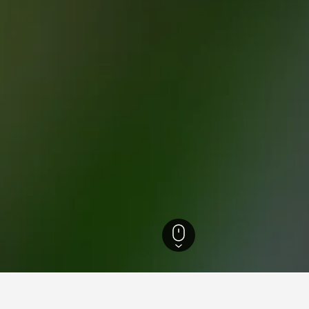
18 027
Hawke's Bay
772
Te Urewera National Park