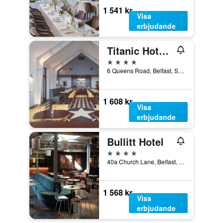
1 541 kr
Visa
erbjudande
Titanic Hotel Belfast
4 stjärnor
6 Queens Road, Belfast, Storbritannien
1 608 kr
Visa
erbjudande
Bullitt Hotel
4 stjärnor
40a Church Lane, Belfast, Storbritannien
1 568 kr
Visa
erbjudande