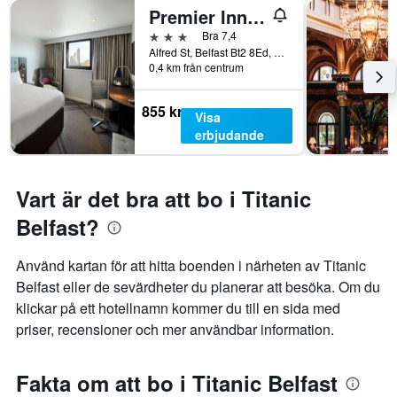
Premier Inn Belfast City Centre Alfred St
3 stjärnor
Bra 7,4
Alfred St, Belfast Bt2 8Ed, Uk, Belfast, Storbritannien
0,4 km från centrum
855 kr
Visa
erbjudande
Vart är det bra att bo i Titanic
Belfast?
Använd kartan för att hitta boenden i närheten av Titanic
Belfast eller de sevärdheter du planerar att besöka. Om du
klickar på ett hotellnamn kommer du till en sida med
priser, recensioner och mer användbar information.
Fakta om att bo i Titanic Belfast