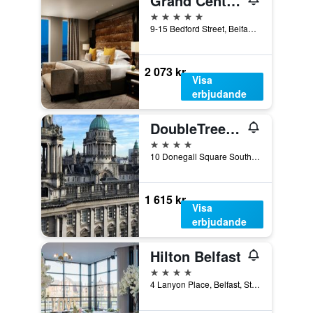
Grand Central Hotel Belfast
5 stjärnor
9-15 Bedford Street, Belfast, Storbritannien
2 073 kr
Visa
erbjudande
DoubleTree by Hilton Belfast City Ten Square
4 stjärnor
10 Donegall Square South, Belfast, Storbritannien
1 615 kr
Visa
erbjudande
Hilton Belfast
4 stjärnor
4 Lanyon Place, Belfast, Storbritannien