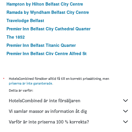
Hampton by Hilton Belfast City Centre
Ramada by Wyndham Belfast City Centre
Travelodge Belfast
Premier Inn Belfast City Cathedral Quarter
The 1852
Premier Inn Belfast Titanic Quarter
Premier Inn Belfast City Centre Alfred St
Number 11 by the Warren Collection
Balmoral Hotel
innbelfast
*
HotelsCombined försöker alltid få till en korrekt prissättning, men
priserna är inte garanterade
.
Ivanhoe Inn & Hotel Belfast
Detta är varför:
Beechlawn House Hotel
HotelsCombined är inte försäljaren
Vi samlar massor av information åt dig
Varför är inte priserna 100 % korrekta?