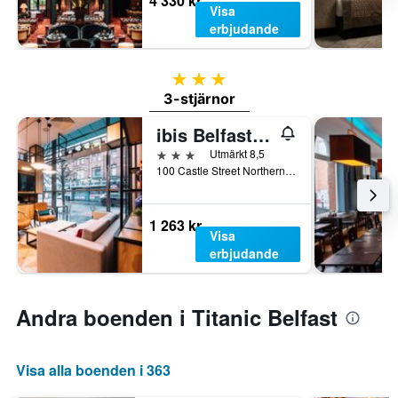
4 330 kr
Visa
erbjudande
3 stjärnor
3-stjärnor
ibis Belfast City Centre
3 stjärnor
Utmärkt 8,5
100 Castle Street Northern Ire, Belfast, Storbritannien
1 263 kr
Visa
erbjudande
Andra boenden i Titanic Belfast
Visa alla boenden i 363