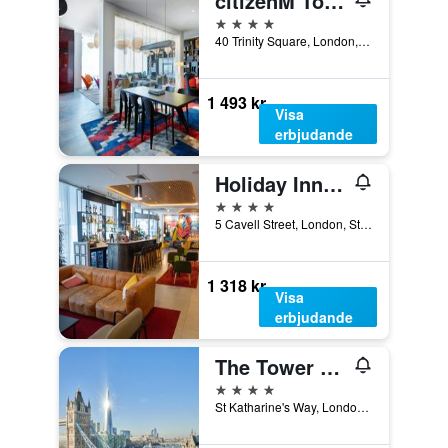
citizenM Tower of London
4 stjärnor
40 Trinity Square, London, Storbritannien
1 493 kr
Visa
erbjudande
Holiday Inn London - Whitechapel By IHG
4 stjärnor
5 Cavell Street, London, Storbritannien
1 318 kr
Visa
erbjudande
The Tower Hotel, by Thistle
4 stjärnor
St Katharine's Way, London, Storbritannien