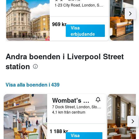
1-23 City Road, London, Storbritannien
969 kr
Visa
erbjudande
Andra boenden i Liverpool Street
station
Visa alla boenden i 439
Wombat's City Hostel London
7 Dock Street, London, Storbritannien
4,1 km från centrum
1 188 kr
Visa