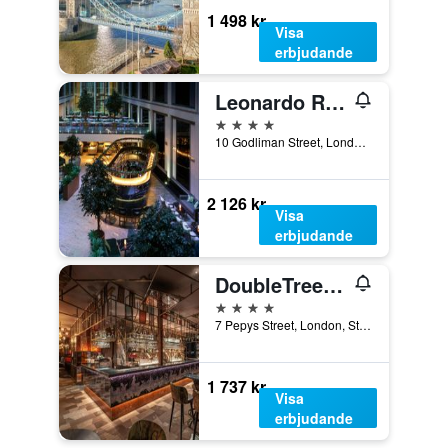
1 498 kr
Visa
erbjudande
Leonardo Royal Hotel London St Pauls
4 stjärnor
10 Godliman Street, London, Storbritannien
2 126 kr
Visa
erbjudande
DoubleTree by Hilton London - Tower of London
4 stjärnor
7 Pepys Street, London, Storbritannien
1 737 kr
Visa
erbjudande