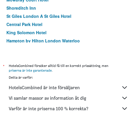
Shoreditch Inn
St Giles London A St Giles Hotel
Central Park Hotel
King Solomon Hotel
Hampton by Hilton London Waterloo
Holiday Inn Express London - Ealing By IHG
easyHotel London City Shoreditch
London House Hotel
*
HotelsCombined försöker alltid få till en korrekt prissättning, men
priserna är inte garanterade
.
Tavistock Hotel
Detta är varför:
Westbury Hotel
HotelsCombined är inte försäljaren
Best Western Buckingham Palace Rd
Holiday Inn Express London - Stratford By IHG
Vi samlar massor av information åt dig
Ibis London Greenwich
Varför är inte priserna 100 % korrekta?
Heeton Concept Hotel - Kensington London