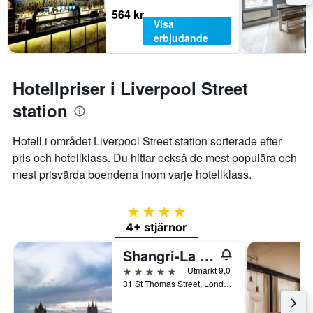
564 kr
Visa
erbjudande
Hotellpriser i Liverpool Street
station
Hotell i området Liverpool Street station sorterade efter
pris och hotellklass. Du hittar också de mest populära och
mest prisvärda boendena inom varje hotellklass.
4 stjärnor
4+ stjärnor
Shangri-La The Shard, London
5 stjärnor
Utmärkt 9,0
31 St Thomas Street, London, Storbritannien