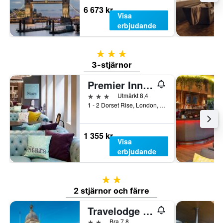
6 673 kr
Visa
erbjudande
3 stjärnor
3-stjärnor
Premier Inn London Blackfriars
3 stjärnor
Utmärkt 8,4
1 - 2 Dorset Rise, London, Storbritannien
1 355 kr
Visa
erbjudande
2 stjärnor
2 stjärnor och färre
Travelodge London City Road
2 stjärnor
Bra 7,8