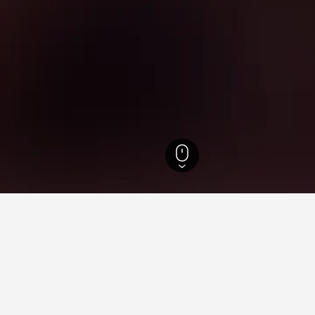
Penang Island
2 961
Gelugor
97
Universiti Sains Malaysia
att bo i Universiti Sains Malay