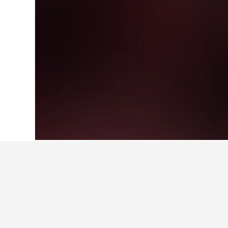
Hem
Malaysia
48 733
Pinang
3 616
Vart är det bra 