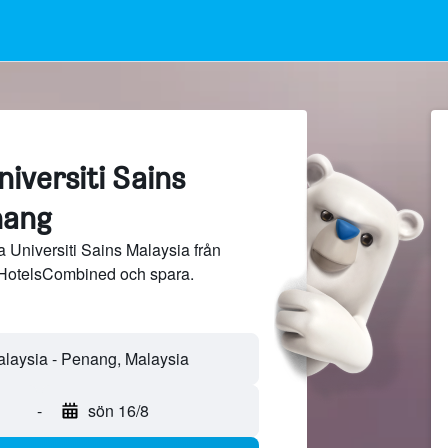
niversiti Sains
nang
a Universiti Sains Malaysia från
 HotelsCombined och spara.
-
sön 16/8