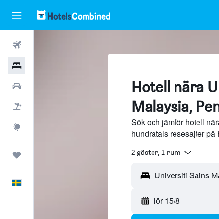
Flyg
Hotell
Hotell nära U
Hyrbilar
Malaysia, Pe
Flyg+hotell
Sök och jämför hotell när
Explore
hundratals resesajter på
2 gäster, 1 rum
Trips
Svenska
lör 15/8