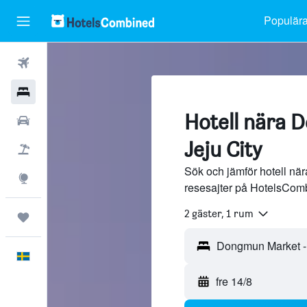
Populära
Flyg
Hotell
Hotell nära 
Hyrbilar
Jeju City
Flyg+hotell
Sök och jämför hotell nä
Explore
resesajter på HotelsCom
2 gäster, 1 rum
Trips
Svenska
fre 14/8