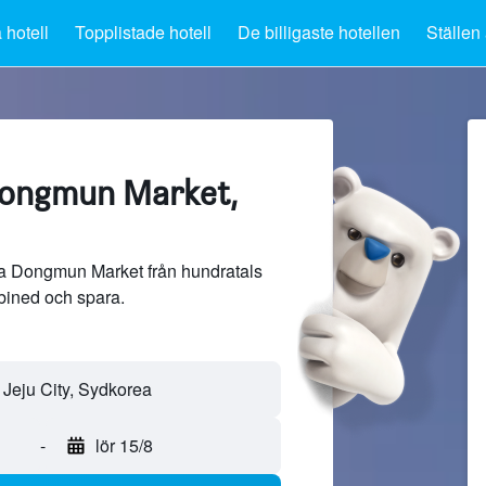
 hotell
Topplistade hotell
De billigaste hotellen
Ställen 
Dongmun Market,
ra Dongmun Market från hundratals
bined och spara.
-
lör 15/8