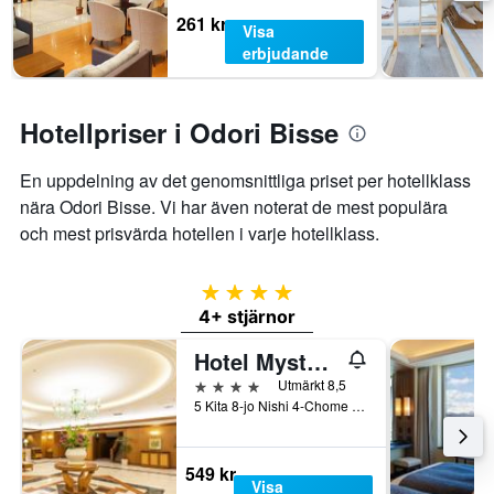
261 kr
Visa
erbjudande
Hotellpriser i Odori Bisse
En uppdelning av det genomsnittliga priset per hotellklass
nära Odori Bisse. Vi har även noterat de mest populära
och mest prisvärda hotellen i varje hotellklass.
4 stjärnor
4+ stjärnor
Hotel Mystays Sapporo Aspen
4 stjärnor
Utmärkt 8,5
5 Kita 8-jo Nishi 4-Chome Kita-ku, Sapporo, Japan
549 kr
Visa