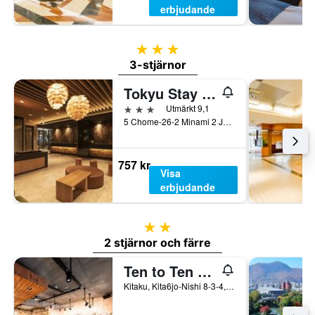
erbjudande
3 stjärnor
3-stjärnor
Tokyu Stay Sapporo Odori
3 stjärnor
Utmärkt 9,1
5 Chome-26-2 Minami 2 Jonishi, Chuo, Sapporo, Japan
757 kr
Visa
erbjudande
2 stjärnor
2 stjärnor och färre
Ten to Ten Hostel
Kitaku, Kita6jo-Nishi 8-3-4, Sapporo, Japan