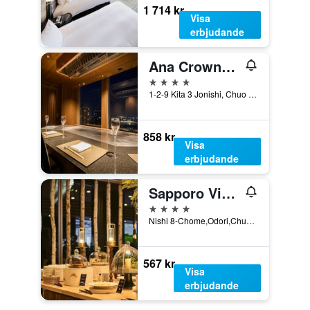
1 714 kr
Visa
erbjudande
Ana Crowne Plaza Sapporo By IHG
4 stjärnor
1-2-9 Kita 3 Jonishi, Chuo Ward, Sapporo, Japan
858 kr
Visa
erbjudande
Sapporo View Hotel Odori Park
4 stjärnor
Nishi 8-Chome,Odori,Chuo-ku, Sapporo, Japan
567 kr
Visa
erbjudande