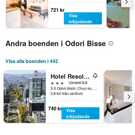
721 kr
Visa
erbjudande
Andra boenden i Odori Bisse
Visa alla boenden i 442
Hotel Resol Trinity Sapporo
3 stjärnor
Utmärkt 8,8
3-5 Odori-Nishi, Chuo-ku, Sapporo, Japan
0,8 km från centrum
740 kr
Visa
erbjudande