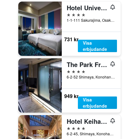
Hotel Universal Port
4 stjärnor
1-1-111 Sakurajima, Osaka, Japan
731 kr
Visa
erbjudande
The Park Front Hotel at Universal Studios Japan
4 stjärnor
6-2-52 Shimaya, Konohanaku, Osaka, Japan
949 kr
Visa
erbjudande
Hotel Keihan Universal Tower
4 stjärnor
6-2-45, Shimaya, Konohana-ku, Osaka, Japan