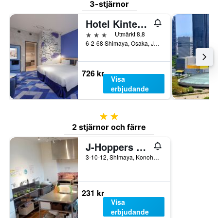
3-stjärnor
Hotel Kintetsu Universal City
3 stjärnor
Utmärkt 8,8
6-2-68 Shimaya, Osaka, Japan
726 kr
Visa
erbjudande
2 stjärnor
2 stjärnor och färre
J-Hoppers Osaka Universal
3-10-12, Shimaya, Konohana-ku, Osaka, Japan
231 kr
Visa
erbjudande