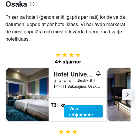
Osaka
Priser på hotell (genomsnittligt pris per natt) för de valda
datumen, uppdelat per hotellklass. Vi har även markerat
de mest populära och mest prisvärda boendena i varje
hotellklass.
4 stjärnor
4+ stjärnor
Hotel Universal Port
4 stjärnor
Utmärkt 9,1
1-1-111 Sakurajima, Osaka, Japan
731 kr
Visa
erbjudande
3 stjärnor