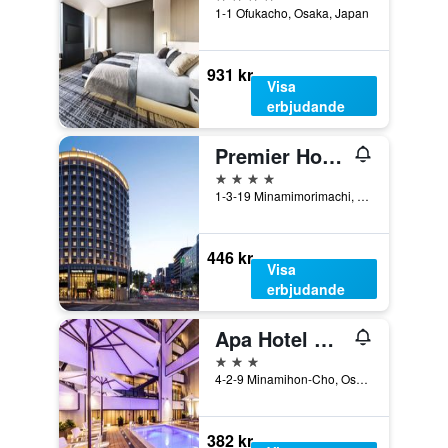
1-1 Ofukacho, Osaka, Japan
931 kr
Visa
erbjudande
Premier Hotel Cabin President Osaka
4 stjärnor
1-3-19 Minamimorimachi, Kita-ku, Osaka, Japan
446 kr
Visa
erbjudande
Apa Hotel & Resort Midosuji Hommachi Ekimae Tower
3 stjärnor
4-2-9 Minamihon-Cho, Osaka, Japan
382 kr