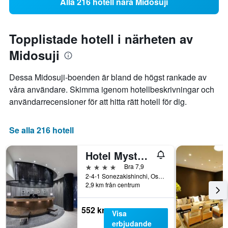
Alla 216 hotell nära Midosuji
Topplistade hotell i närheten av
Midosuji
Dessa Midosuji-boenden är bland de högst rankade av
våra användare. Skimma igenom hotellbeskrivningar och
användarrecensioner för att hitta rätt hotell för dig.
Se alla 216 hotell
Hotel Mystays Premier Dojima
4 stjärnor
Bra 7,9
2-4-1 Sonezakishinchi, Osaka, Japan
2,9 km från centrum
552 kr
Visa
erbjudande