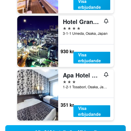
Visa
erbjudande
Hotel Granvia Osaka
4 stjärnor
3-1-1 Umeda, Osaka, Japan
930 kr
Visa
erbjudande
Apa Hotel Osaka-Higobashi-Ekimae
3 stjärnor
1-2-1 Tosabori, Osaka, Japan
351 kr
Visa
erbjudande