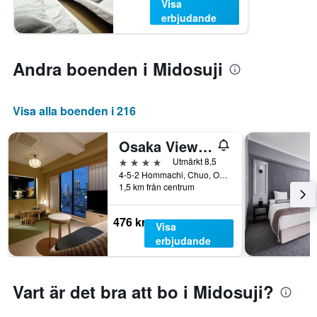
Visa
erbjudande
Andra boenden i Midosuji
Visa alla boenden i 216
Osaka View Hotel Honmachi
4 stjärnor
Utmärkt 8,5
4-5-2 Hommachi, Chuo, Osaka, Japan
1,5 km från centrum
476 kr
Visa
erbjudande
Vart är det bra att bo i Midosuji?