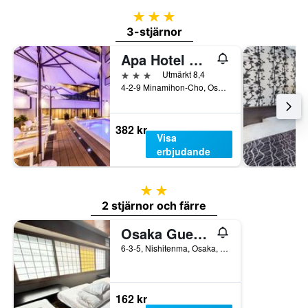
3 stjärnor
3-stjärnor
Apa Hotel & Resort Midosuji Hommachi Ekimae Tower
3 stjärnor
Utmärkt 8,4
4-2-9 Minamihon-Cho, Osaka, Japan
382 kr
Visa
erbjudande
2 stjärnor
2 stjärnor och färre
Osaka Guesthouse Sakura
6-3-5, Nishitenma, Osaka, Japan
162 kr