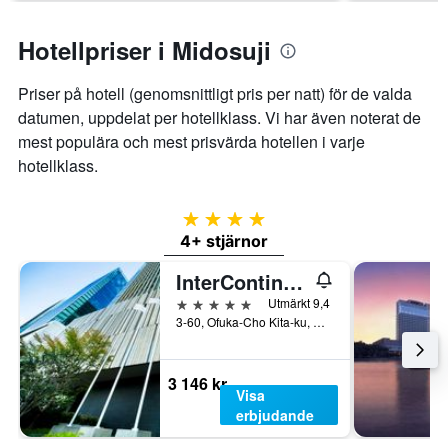
Hotellpriser i Midosuji
Priser på hotell (genomsnittligt pris per natt) för de valda
datumen, uppdelat per hotellklass. Vi har även noterat de
mest populära och mest prisvärda hotellen i varje
hotellklass.
4 stjärnor
4+ stjärnor
InterContinental Osaka by IHG
5 stjärnor
Utmärkt 9,4
3-60, Ofuka-Cho Kita-ku, Osaka, Japan
3 146 kr
Visa
erbjudande