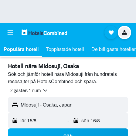
Populära hotell
Topplistade hotell
De billigaste hotelle
Hotell nära Midosuji, Osaka
Sök och jämför hotell nära Midosuji från hundratals
resesajter på HotelsCombined och spara.
2 gäster, 1 rum
Midosuji - Osaka, Japan
lör 15/8
-
sön 16/8