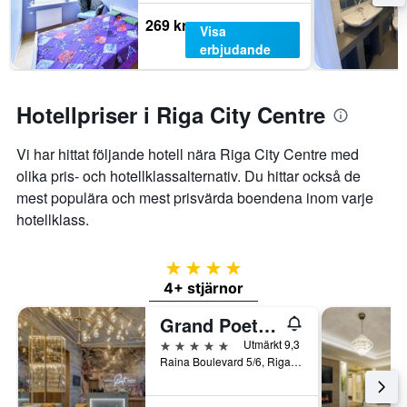
269 kr
Visa
erbjudande
Hotellpriser i Riga City Centre
Vi har hittat följande hotell nära Riga City Centre med
olika pris- och hotellklassalternativ. Du hittar också de
mest populära och mest prisvärda boendena inom varje
hotellklass.
4 stjärnor
4+ stjärnor
Grand Poet Hotel By Semarah
5 stjärnor
Utmärkt 9,3
Raina Boulevard 5/6, Riga, Lettland