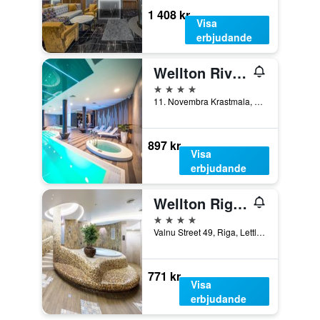
1 408 kr
Visa
erbjudande
Wellton Riverside Spa Hotel
4 stjärnor
11. Novembra Krastmala, 33, Riga, Lettland
897 kr
Visa
erbjudande
Wellton Riga Hotel & Spa
4 stjärnor
Valnu Street 49, Riga, Lettland
771 kr
Visa
erbjudande