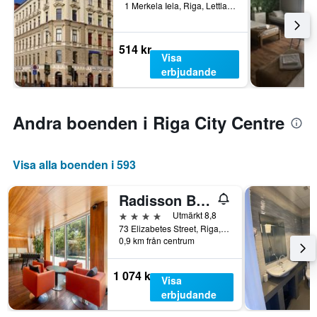
1 Merkela Iela, Riga, Lettland
514 kr
Visa
erbjudande
Andra boenden i Riga City Centre
Visa alla boenden i 593
Radisson Blu Elizabete Hotel, Riga
4 stjärnor
Utmärkt 8,8
73 Elizabetes Street, Riga, Lettland
0,9 km från centrum
1 074 kr
Visa
erbjudande