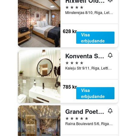
Rixwell Old Riga Palace Hotel
4 stjärnor
Minsterejas 8/10, Riga, Lettland
628 kr
Visa
erbjudande
Konventa Sēta Hotel Keystone Collection
4 stjärnor
Kaleju Str 9/11, Riga, Lettland
785 kr
Visa
erbjudande
Grand Poet Hotel By Semarah
5 stjärnor
Raina Boulevard 5/6, Riga, Lettland