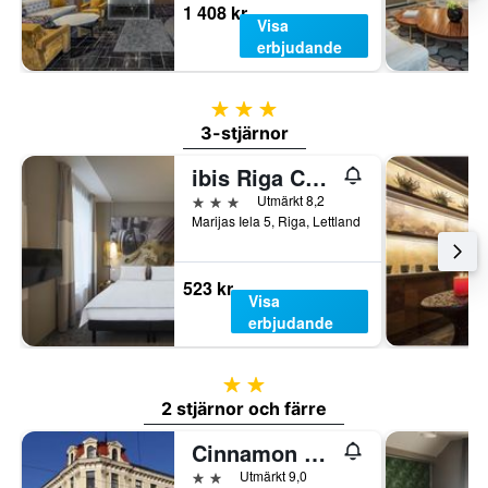
1 408 kr
Visa
erbjudande
3 stjärnor
3-stjärnor
ibis Riga Centre
3 stjärnor
Utmärkt 8,2
Marijas Iela 5, Riga, Lettland
523 kr
Visa
erbjudande
2 stjärnor
2 stjärnor och färre
Cinnamon Sally Backpackers Hostel
2 stjärnor
Utmärkt 9,0