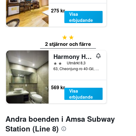
275 kr
Visa
erbjudande
2 stjärnor
2 stjärnor och färre
Harmony Hotel
2 stjärnor
Utmärkt 8,3
63, Cheonjung-ro 40-Gil, Gangdong-gu, Söul, Sydkorea
569 kr
Visa
erbjudande
Andra boenden i Amsa Subway
Station (Line 8)