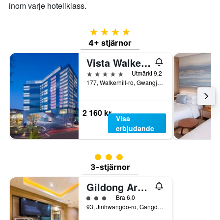
inom varje hotellklass.
4 stjärnor
4+ stjärnor
Vista Walkerhill Seoul
5 stjärnor
Utmärkt 9,2
177, Walkerhill-ro, Gwangjin-gu, Söul, Sydkorea
2 160 kr
Visa
erbjudande
Klasskategori: 3
3-stjärnor
Gildong Argo Hotel
Klasskategori: 3
Bra 6,0
93, Jinhwangdo-ro, Gangdong-gu, Söul, Sydkorea