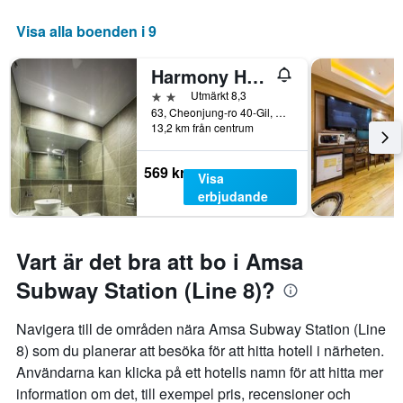
Visa alla boenden i 9
Harmony Hotel
2 stjärnor
Utmärkt 8,3
63, Cheonjung-ro 40-Gil, Gangdong-gu, Söul, Sydkorea
13,2 km från centrum
569 kr
Visa
erbjudande
Vart är det bra att bo i Amsa
Subway Station (Line 8)?
Navigera till de områden nära Amsa Subway Station (Line
8) som du planerar att besöka för att hitta hotell i närheten.
Användarna kan klicka på ett hotells namn för att hitta mer
information om det, till exempel pris, recensioner och