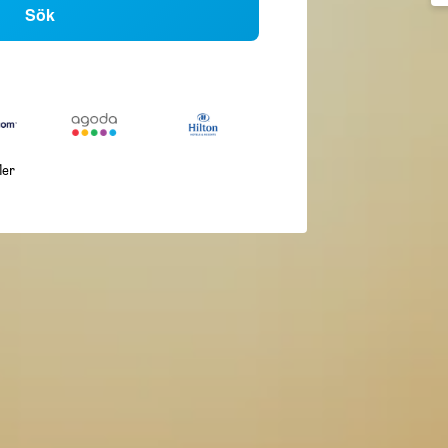
Sök
ler