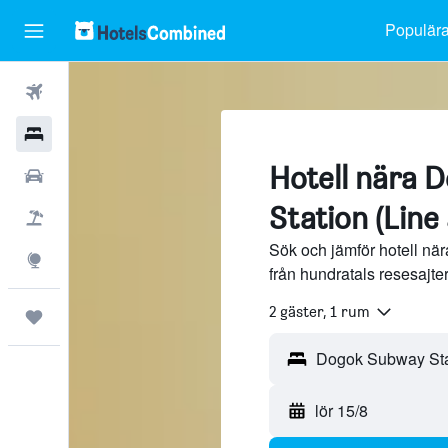
Populära
Flyg
Hotell
Hotell nära 
Hyrbilar
Station (Line 
Flyg+hotell
Sök och jämför hotell nä
Explore
från hundratals resesajt
2 gäster, 1 rum
Trips
lör 15/8