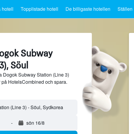
 hotell
Topplistade hotell
De billigaste hotellen
Ställen 
Dogok Subway
3), Söul
ra Dogok Subway Station (Line 3)
er på HotelsCombined och spara.
-
sön 16/8