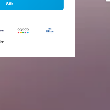
Sök
ler