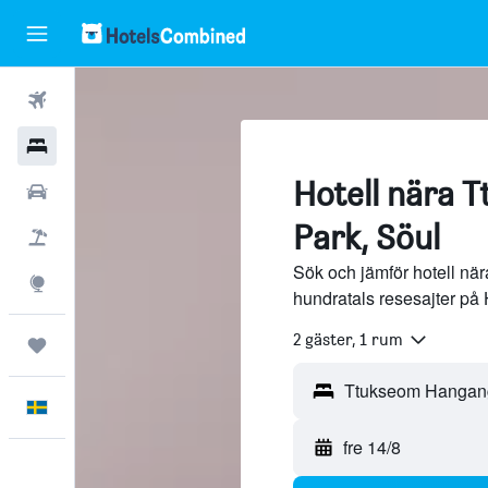
Flyg
Hotell
Hotell nära 
Hyrbilar
Park, Söul
Flyg+hotell
Sök och jämför hotell n
Explore
hundratals resesajter på
2 gäster, 1 rum
Trips
Svenska
fre 14/8