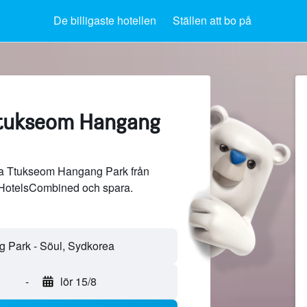
De billigaste hotellen
Ställen att bo på
Ttukseom Hangang
ära Ttukseom Hangang Park från
 HotelsCombined och spara.
-
lör 15/8