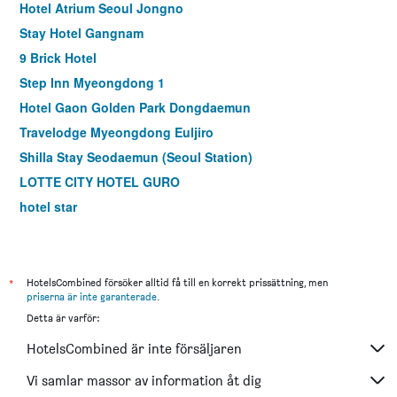
Hotel Atrium Seoul Jongno
Stay Hotel Gangnam
9 Brick Hotel
Step Inn Myeongdong 1
Hotel Gaon Golden Park Dongdaemun
Travelodge Myeongdong Euljiro
Shilla Stay Seodaemun (Seoul Station)
LOTTE CITY HOTEL GURO
hotel star
Hotel Skypark Myeongdong I
Imperial Palace Boutique Hotel, Itaewon
LOTTE City Hotel Mapo
*
HotelsCombined försöker alltid få till en korrekt prissättning, men
priserna är inte garanterade
.
Shilla Stay Guro
Detta är varför:
Holiday Inn Express Seoul Hongdae By IHG
HotelsCombined är inte försäljaren
Shilla Stay Mapo Hongdae
Dormy Inn Seoul Gangnam
Vi samlar massor av information åt dig