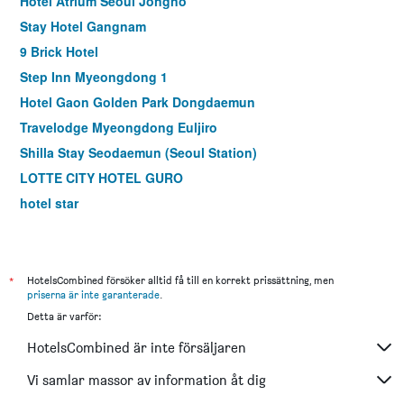
Hotel Atrium Seoul Jongno
Stay Hotel Gangnam
9 Brick Hotel
Step Inn Myeongdong 1
Hotel Gaon Golden Park Dongdaemun
Travelodge Myeongdong Euljiro
Shilla Stay Seodaemun (Seoul Station)
LOTTE CITY HOTEL GURO
hotel star
Hotel Skypark Myeongdong I
Imperial Palace Boutique Hotel, Itaewon
LOTTE City Hotel Mapo
*
HotelsCombined försöker alltid få till en korrekt prissättning, men
priserna är inte garanterade
.
Shilla Stay Guro
Detta är varför:
Holiday Inn Express Seoul Hongdae By IHG
HotelsCombined är inte försäljaren
Shilla Stay Mapo Hongdae
Dormy Inn Seoul Gangnam
Vi samlar massor av information åt dig