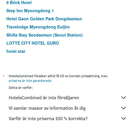
9 Brick Hotel
Step Inn Myeongdong 1
Hotel Gaon Golden Park Dongdaemun
Travelodge Myeongdong Euljiro
Shilla Stay Seodaemun (Seoul Station)
LOTTE CITY HOTEL GURO
hotel star
Hotel Skypark Myeongdong I
Imperial Palace Boutique Hotel, Itaewon
LOTTE City Hotel Mapo
*
HotelsCombined försöker alltid få till en korrekt prissättning, men
priserna är inte garanterade
.
Shilla Stay Guro
Detta är varför:
Holiday Inn Express Seoul Hongdae By IHG
HotelsCombined är inte försäljaren
Shilla Stay Mapo Hongdae
Dormy Inn Seoul Gangnam
Vi samlar massor av information åt dig
ibis Ambassador Seoul Insadong
Varför är inte priserna 100 % korrekta?
MD Hotel Doksan