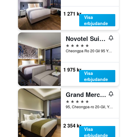
1 271 kr
Visa
erbjudande
Novotel Suites Ambassador Seoul Yongsan
5 stjärnor
Cheongpa Ro 20 Gil 95 Yongsan Gu, Söul, Sydkorea
1 975 kr
Visa
erbjudande
Grand Mercure Ambassador Hotel and Residences Seoul Yongsan
5 stjärnor
95, Cheongpa-ro 20-Gil, Yongsan-gu, Söul, Sydkorea
2 354 kr
Visa
erbjudande