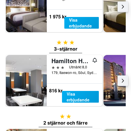
1 975 kr
Visa
erbjudande
3 stjärnor
3-stjärnor
Hamilton Hotel
3 stjärnor
Utmärkt 8,0
179, Itaewon-ro, Söul, Sydkorea
816 kr
Visa
erbjudande
2 stjärnor
2 stjärnor och färre