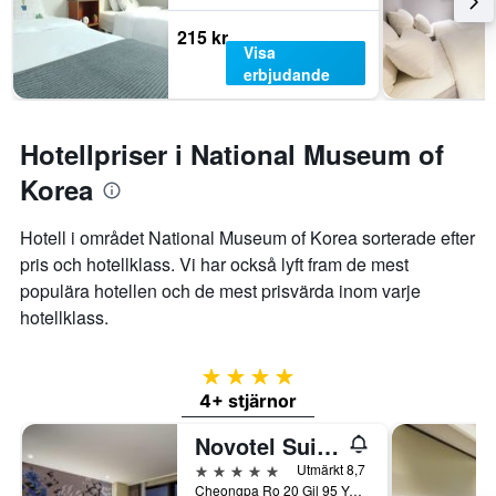
215 kr
Visa
erbjudande
Hotellpriser i National Museum of
Korea
Hotell i området National Museum of Korea sorterade efter
pris och hotellklass. Vi har också lyft fram de mest
populära hotellen och de mest prisvärda inom varje
hotellklass.
4 stjärnor
4+ stjärnor
Novotel Suites Ambassador Seoul Yongsan
5 stjärnor
Utmärkt 8,7
Cheongpa Ro 20 Gil 95 Yongsan Gu, Söul, Sydkorea