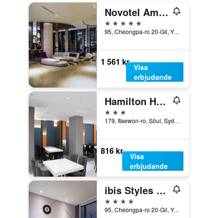
Novotel Ambassador Seoul Yongsan - Seoul Dragon City
5 stjärnor
95, Cheongpa-ro 20-Gil, Yongsan-gu, Söul, Sydkorea
1 561 kr
Visa
erbjudande
Hamilton Hotel
3 stjärnor
179, Itaewon-ro, Söul, Sydkorea
816 kr
Visa
erbjudande
ibis Styles Ambassador Seoul Yongsan
4 stjärnor
95, Cheongpa-ro 20-Gil, Yongsan-gu, Söul, Sydkorea