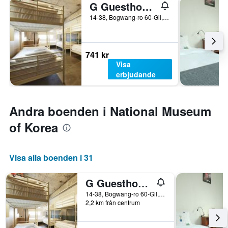
G Guesthouse Itaewon In Seoul
14-38, Bogwang-ro 60-Gil, Yongsan-gu, Söul, Sydkorea
741 kr
Visa
erbjudande
Andra boenden i National Museum
of Korea
Visa alla boenden i 31
G Guesthouse Itaewon In Seoul
14-38, Bogwang-ro 60-Gil, Yongsan-gu, Söul, Sydkorea
2,2 km från centrum