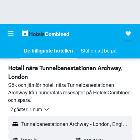
De billigaste hotellen
Ställen att bo på
Hotell nära Tunnelbanestationen Archway,
London
Sök och jämför hotell nära Tunnelbanestationen
Archway från hundratals resesajter på HotelsCombined
och spara.
2 gäster, 1 rum
Tunnelbanestationen Archway - London, England, Storbritannien