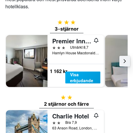
hotellklass.
3 stjärnor
3-stjärnor
Premier Inn London Archway
3 stjärnor
Utmärkt 8,7
Hamlyn House Macdonald Road, London, Storbritannien
1 162 kr
Visa
erbjudande
2 stjärnor
2 stjärnor och färre
Charlie Hotel
2 stjärnor
Bra 7,9
63 Anson Road, London, Storbritannien