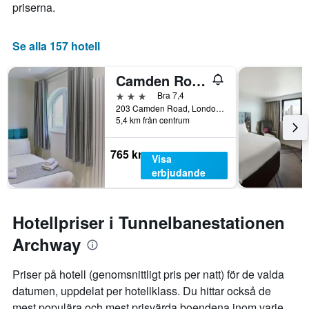
priserna.
Se alla 157 hotell
Camden Road Hotel
3 stjärnor
Bra 7,4
203 Camden Road, London, Storbritannien
5,4 km från centrum
765 kr
Visa
erbjudande
Hotellpriser i Tunnelbanestationen
Archway
Priser på hotell (genomsnittligt pris per natt) för de valda
datumen, uppdelat per hotellklass. Du hittar också de
mest populära och mest prisvärda boendena inom varje