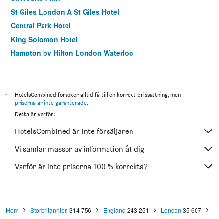
St Giles London A St Giles Hotel
Central Park Hotel
King Solomon Hotel
Hampton by Hilton London Waterloo
Holiday Inn Express London - Ealing By IHG
easyHotel London City Shoreditch
London House Hotel
*
HotelsCombined försöker alltid få till en korrekt prissättning, men
priserna är inte garanterade
.
Tavistock Hotel
Detta är varför:
Westbury Hotel
HotelsCombined är inte försäljaren
Best Western Buckingham Palace Rd
Holiday Inn Express London - Stratford By IHG
Vi samlar massor av information åt dig
Ibis London Greenwich
Varför är inte priserna 100 % korrekta?
Heeton Concept Hotel - Kensington London
Hem
Storbritannien
314 756
England
243 251
London
35 607