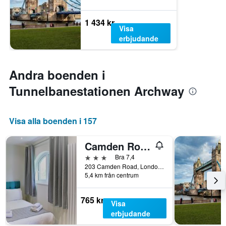
1 434 kr
Visa
erbjudande
Andra boenden i
Tunnelbanestationen Archway
Visa alla boenden i 157
Camden Road Hotel
3 stjärnor
Bra 7,4
203 Camden Road, London, Storbritannien
5,4 km från centrum
765 kr
Visa
erbjudande