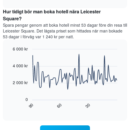
axel
interactive
genomsnittliga
chart
som
rumspriset
Hur tidigt bör man boka hotell nära Leicester
visar
för
Square?
det
varje
genomsnittliga
Spara pengar genom att boka hotell minst 53 dagar före din resa till
veckodag.
rumspriset.
Leicester Square. Det lägsta priset som hittades när man bokade
Diagrammet
53 dagar i förväg var 1 240 kr per natt.
har
1
6 000 kr
X-
axel
Line
Chart
graphic.
som
chart
with
4 000 kr
visar
90
veckodagarna.
data
Diagrammet
points.
har
2 000 kr
1
Diagrammet
Y-
visar
axel
0
hur
som
60
90
30
rumspriset
End
visar
of
förändras
interactive
det
när
chart
genomsnittliga
datumet
rumspriset.
för