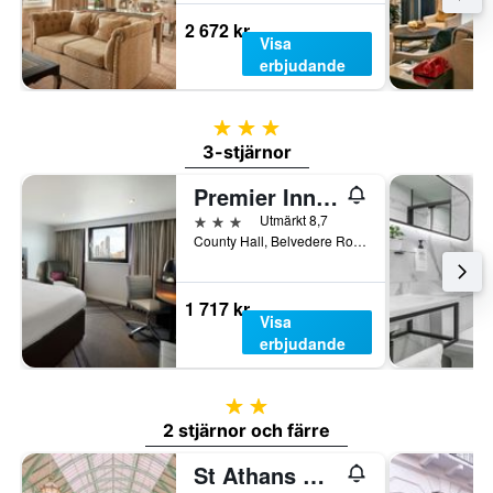
2 672 kr
Visa
erbjudande
3 stjärnor
3-stjärnor
Premier Inn London County Hall
3 stjärnor
Utmärkt 8,7
County Hall, Belvedere Road, London SE1 7PB, London, Storbritannien
1 717 kr
Visa
erbjudande
2 stjärnor
2 stjärnor och färre
St Athans Hotel