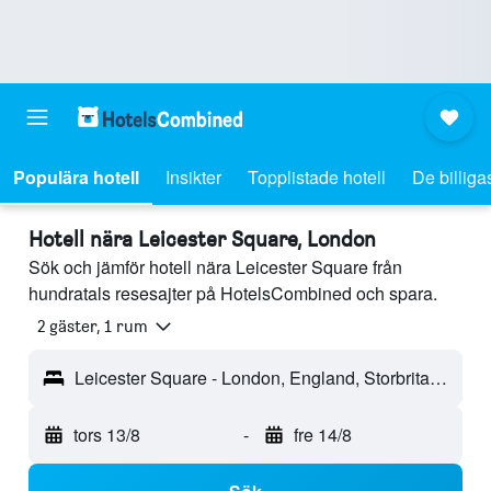
Populära hotell
Insikter
Topplistade hotell
De billiga
Hotell nära Leicester Square, London
Sök och jämför hotell nära Leicester Square från
hundratals resesajter på HotelsCombined och spara.
2 gäster, 1 rum
Leicester Square - London, England, Storbritannien
tors 13/8
-
fre 14/8