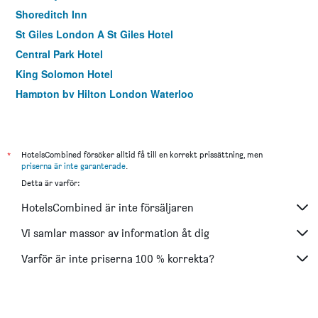
Shoreditch Inn
St Giles London A St Giles Hotel
Central Park Hotel
King Solomon Hotel
Hampton by Hilton London Waterloo
Holiday Inn Express London - Ealing By IHG
easyHotel London City Shoreditch
London House Hotel
*
HotelsCombined försöker alltid få till en korrekt prissättning, men
priserna är inte garanterade
.
Tavistock Hotel
Detta är varför:
Westbury Hotel
HotelsCombined är inte försäljaren
Best Western Buckingham Palace Rd
Holiday Inn Express London - Stratford By IHG
Vi samlar massor av information åt dig
Ibis London Greenwich
Varför är inte priserna 100 % korrekta?
Heeton Concept Hotel - Kensington London