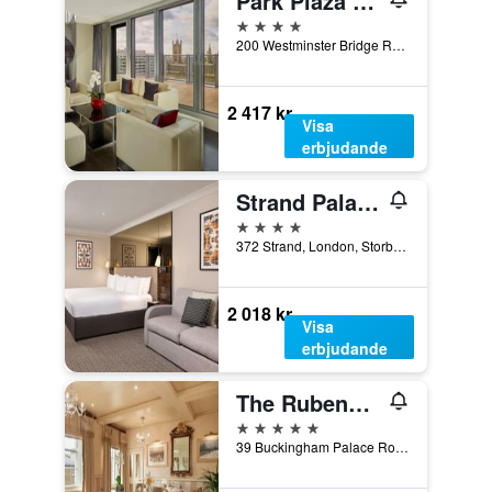
Park Plaza Westminster Bridge London
4 stjärnor
200 Westminster Bridge Road, London, Storbritannien
2 417 kr
Visa
erbjudande
Strand Palace Hotel
4 stjärnor
372 Strand, London, Storbritannien
2 018 kr
Visa
erbjudande
The Rubens at the Palace
5 stjärnor
39 Buckingham Palace Road, London, Storbritannien