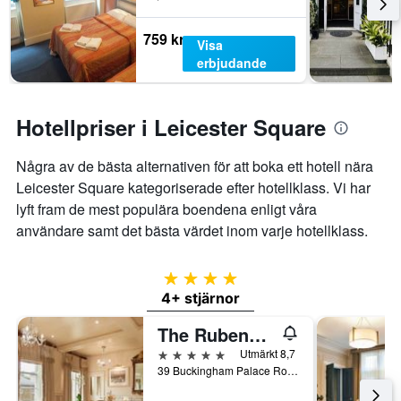
759 kr
Visa
erbjudande
Hotellpriser i Leicester Square
Några av de bästa alternativen för att boka ett hotell nära
Leicester Square kategoriserade efter hotellklass. Vi har
lyft fram de mest populära boendena enligt våra
användare samt det bästa värdet inom varje hotellklass.
4 stjärnor
4+ stjärnor
The Rubens at the Palace
5 stjärnor
Utmärkt 8,7
39 Buckingham Palace Road, London, Storbritannien