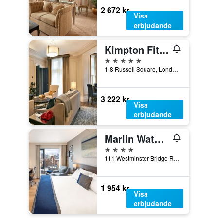
2 672 kr
Visa
erbjudande
Kimpton Fitzroy London
5 stjärnor
1-8 Russell Square, London, Storbritannien
3 222 kr
Visa
erbjudande
Marlin Waterloo
4 stjärnor
111 Westminster Bridge Road, London, Storbritannien
1 954 kr
Visa
erbjudande