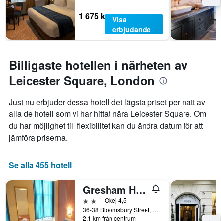
rumspriset.
1 675 kr
Visa
erbjudande
Billigaste hotellen i närheten av
Leicester Square, London
Just nu erbjuder dessa hotell det lägsta priset per natt av
alla de hotell som vi har hittat nära Leicester Square. Om
du har möjlighet till flexibilitet kan du ändra datum för att
jämföra priserna.
Se alla 455 hotell
Gresham Hotel Bloomsbury
2 stjärnor
Okej 4,5
36-38 Bloomsbury Street, London, Storbritannien
2,1 km från centrum