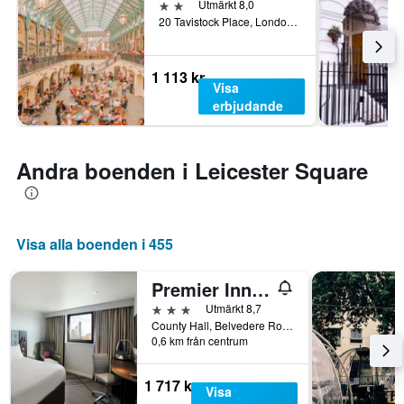
2 stjärnor
Utmärkt 8,0
20 Tavistock Place, London, Storbritannien
1 113 kr
Visa
erbjudande
Andra boenden i Leicester Square
Visa alla boenden i 455
Premier Inn London County Hall
3 stjärnor
Utmärkt 8,7
County Hall, Belvedere Road, London SE1 7PB, London, Storbritannien
0,6 km från centrum
1 717 kr
Visa