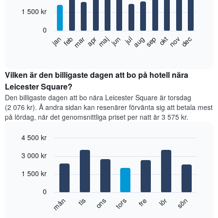
with
12
1 500 kr
bars.
0
Diagrammet
feb
maj
aug
nov
jan
apr
jul
okt
mar
jun
sep
dec
visar
End
of
det
interactive
genomsnittliga
chart
rumspriset
Vilken är den billigaste dagen att bo på hotell nära
månad
Leicester Square?
för
Den billigaste dagen att bo nära Leicester Square är torsdag
månad.
(2 076 kr). Å andra sidan kan resenärer förvänta sig att betala mest
Diagrammet
på lördag, när det genomsnittliga priset per natt är 3 575 kr.
har
1
4 500 kr
X-
axel
Bar
Chart
3 000 kr
graphic.
som
chart
with
visar
7
1 500 kr
månaderna.
bars.
Diagrammet
0
har
Diagrammet
fre
tors
ons
tis
mån
sön
lör
1
visar
End
Y-
of
det