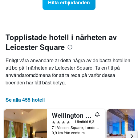
Hitta erbjudanden
vistelsen
närmar
sig.
Diagrammet
har
1
Topplistade hotell i närheten av
X-
Leicester Square
axel
som
visar
Enligt våra användare är detta några av de bästa hotellen
antalet
att bo på i närheten av Leicester Square. Ta en titt på
dagar
användaromdömena för att ta reda på varför dessa
innan
vistelsen.
boenden har fått bäst betyg.
Diagrammet
har
1
Se alla 455 hotell
Y-
axel
Wellington Hotel by Blue Orchid
som
visar
4 stjärnor
Utmärkt 8,3
det
71 Vincent Square, London, Storbritannien
0,9 km från centrum
genomsnittliga